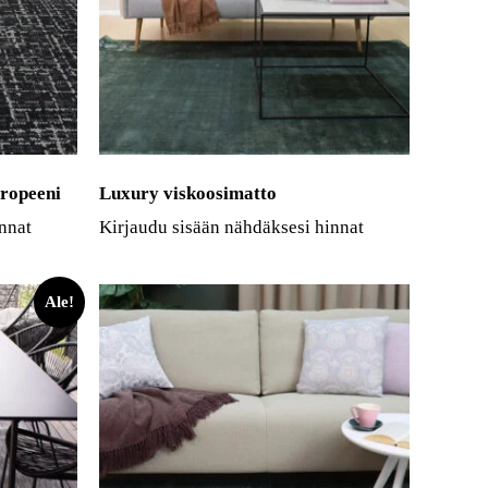
propeeni
Luxury viskoosimatto
nnat
Kirjaudu sisään nähdäksesi hinnat
Ale!