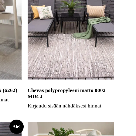
ö (6262)
Chevas polypropyleeni matto 0002
MD4 J
nnat
Kirjaudu sisään nähdäksesi hinnat
Ale!