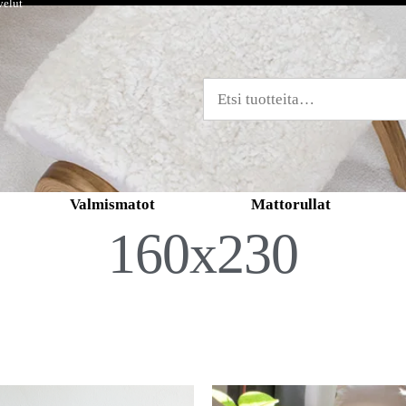
velut
Valmismatot
Mattorullat
160x230