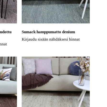
kudottu
Sumack hamppumatto denium
Kirjaudu sisään nähdäksesi hinnat
nnat