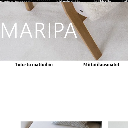
Ota yhteyttä
Pal
Kirjaudu sisään
tilaukset@maripa.fi
0447889990
Tutustu mattoihin
Mittatilausmatot