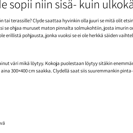
 sopii niin sisä- kuin ulkok
tai terassille? Clyde saattaa hyvinkin olla juuri se mitä olit et
ksi se ohjaa muruset maton pinnalta solmukohtiin, josta imurin o
 ole erillistä pohjausta, jonka vuoksi se ei ole herkkä säiden va
nut väri mikä löytyy. Kokoja puolestaan löytyy sitäkin enemmä
aina 300×400 cm saakka. Clydellä saat siis suuremmankin pinta-al
ävä