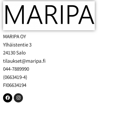
MARIPA OY
Ylhäistentie 3
24130 Salo
tilaukset@maripa.fi
044-7889990
(0663419-4)
FI06634194