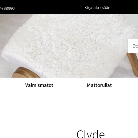
Kirjaudu sisään
47889990
Valmismatot
Mattorullat
Clyde