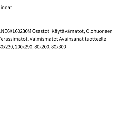
hinnat
n
1NE6X160230M
Osastot:
Käytävämatot
,
Olohuoneen
Terassimatot
,
Valmismatot
Avainsanat tuotteelle
60x230
,
200x290
,
80x200
,
80x300