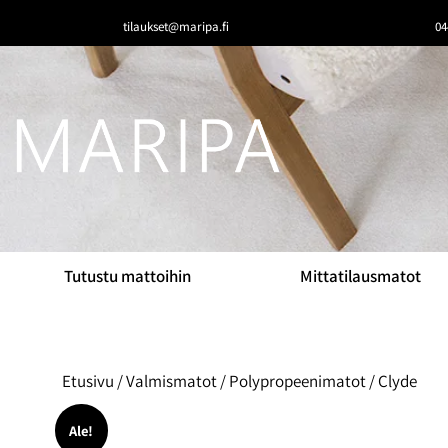
tilaukset@maripa.fi
04
Tutustu mattoihin
Mittatilausmatot
Etusivu
/
Valmismatot
/
Polypropeenimatot
/ Clyde
Ale!