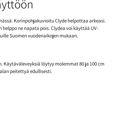
äyttöön
simässä. Korinpohjakuvioitu Clyde helpottaa arkeasi.
n helppo ne napata pois. Clydea voi käyttää UV-
ihteluille Suomen vuodenaikojen mukaan.
n. Käytäväleveyksiä löytyy molemmat 80 ja 100 cm
an peitettyä edullisesti.