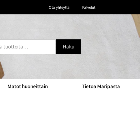
Ota yhteyttä
Palvelut
Haku
Matot huoneittain
Tietoa Maripasta