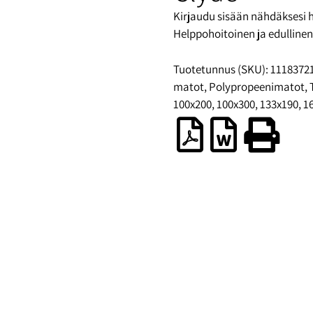
Kirjaudu sisään nähdäksesi 
Helppohoitoinen ja edulline
Tuotetunnus (SKU):
1118372
matot
,
Polypropeenimatot
,
100x200
,
100x300
,
133x190
,
1