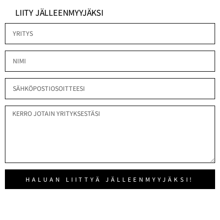
LIITY JÄLLEENMYYJÄKSI
HALUAN LIITTYÄ JÄLLEENMYYJÄKSI!