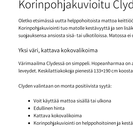
Korinpohjakuvioitu Clyde
Oletko etsimässä uutta helppohoitoista mattoa keittiöön 
Korinpohjakuviointi tuo matolle kestävyyttä ja sen lisä
suojauksensa ansiosta sisä- tai ulkotiloissa. Matossa ei
Yksi väri, kattava kokovalikoima
Värimaailma Clydessä on simppeli. Hopeanharmaa on ai
leveydet. Keskilattiakokoja pienestä 133×190 cm koosta 
Clyden valintaan on monta positiivista syytä:
Voit käyttää mattoa sisällä tai ulkona
Edullinen hinta
Kattava kokovalikoima
Korinpohjakuviointi on helppohoitoinen ja kest