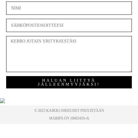
HALUAN LIITTYÄ
JÄLLEENMYYJÄKSI!
© 2022 KAIKKI OIKEUDET PIDÄTETÄÄN
MARIPA OY (0663419-4)