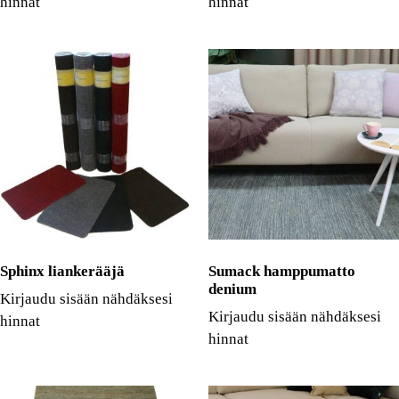
hinnat
hinnat
Sphinx liankerääjä
Sumack hamppumatto
denium
Kirjaudu sisään nähdäksesi
Kirjaudu sisään nähdäksesi
hinnat
hinnat