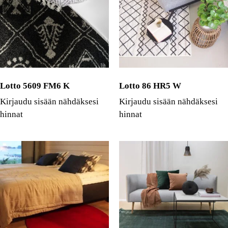
Lotto 5609 FM6 K
Lotto 86 HR5 W
Kirjaudu sisään nähdäksesi
Kirjaudu sisään nähdäksesi
hinnat
hinnat