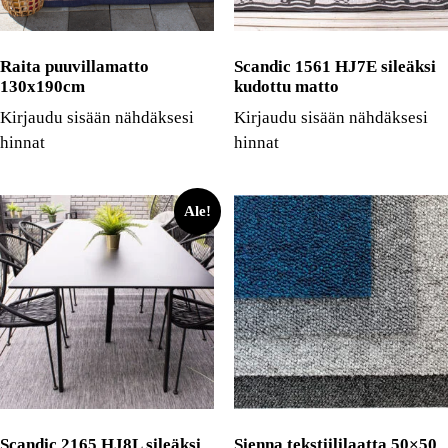
Raita puuvillamatto
Scandic 1561 HJ7E sileäksi
130x190cm
kudottu matto
Kirjaudu sisään nähdäksesi
Kirjaudu sisään nähdäksesi
hinnat
hinnat
Ale!
Scandic 2165 HJ8L sileäksi
Sienna tekstiililaatta 50×50