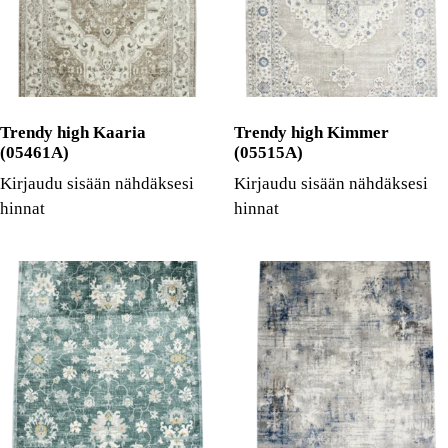
Trendy high Kaaria
Trendy high Kimmer
(05461A)
(05515A)
Kirjaudu sisään nähdäksesi
Kirjaudu sisään nähdäksesi
hinnat
hinnat