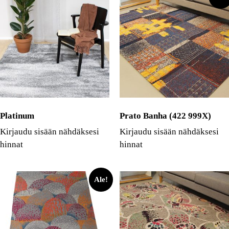
Platinum
Prato Banha (422 999X)
Kirjaudu sisään nähdäksesi
Kirjaudu sisään nähdäksesi
hinnat
hinnat
Ale!