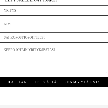
LIITY JÄLLEENMYYJÄKSI
HALUAN LIITTYÄ JÄLLEENMYYJÄKSI!