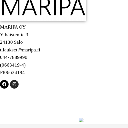
MARIPA OY
Ylhäistentie 3
24130 Salo
tilaukset@maripa.fi
044-7889990
(0663419-4)
FI06634194