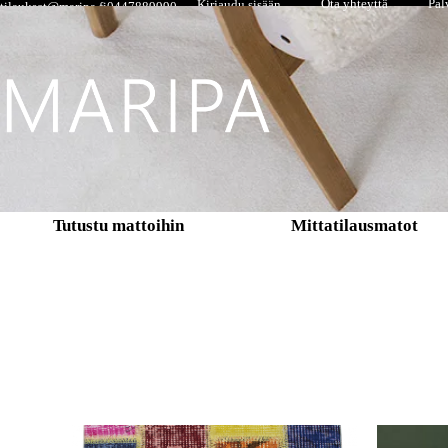
Ota yhteyttä
Pal
Kirjaudu sisään
tilaukset@maripa.fi
0447889990
Tutustu mattoihin
Mittatilausmatot