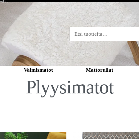
velut
Valmismatot
Mattorullat
Plyysimatot