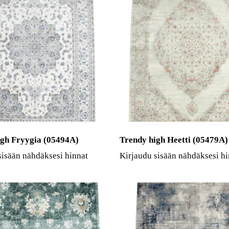
igh Fryygia (05494A)
Trendy high Heetti (05479A)
sisään nähdäksesi hinnat
Kirjaudu sisään nähdäksesi hi