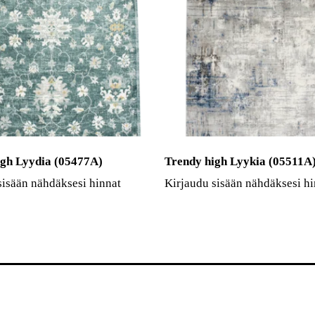
igh Lyydia (05477A)
Trendy high Lyykia (05511A
sisään nähdäksesi hinnat
Kirjaudu sisään nähdäksesi hi