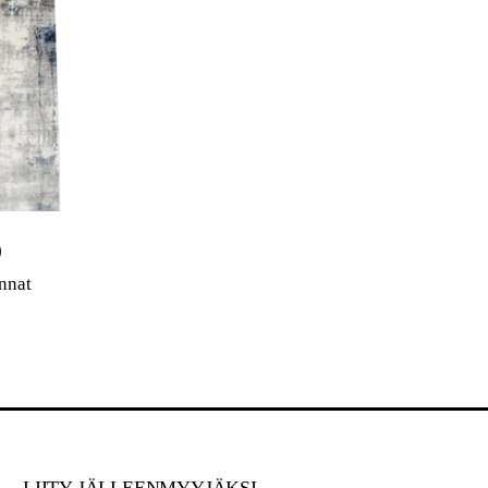
)
nnat