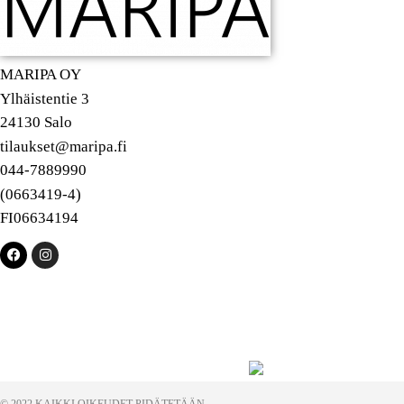
MARIPA OY
Ylhäistentie 3
24130 Salo
tilaukset@maripa.fi
044-7889990
(0663419-4)
FI06634194