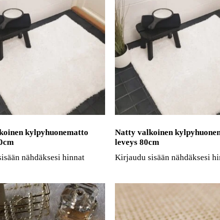
lkoinen kylpyhuonematto
Natty valkoinen kylpyhuone
00cm
leveys 80cm
sisään nähdäksesi hinnat
Kirjaudu sisään nähdäksesi hi