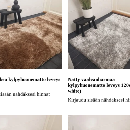
skea kylpyhuonematto leveys
Natty vaaleanharmaa
kylpyhuonematto leveys 120
white)
sisään nähdäksesi hinnat
Kirjaudu sisään nähdäksesi hi