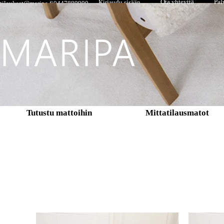
Ota yhteyttä
Pal
Kirjaudu sisään
tilaukset@maripa.fi
0447889990
Tutustu mattoihin
Mittatilausmatot