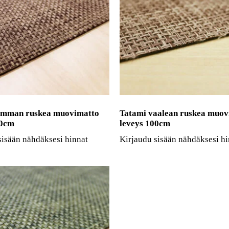
umman ruskea muovimatto
Tatami vaalean ruskea muov
00cm
leveys 100cm
sisään nähdäksesi hinnat
Kirjaudu sisään nähdäksesi hi