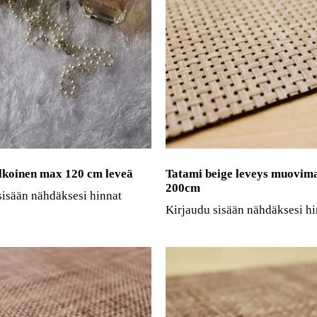
lkoinen max 120 cm leveä
Tatami beige leveys muovim
200cm
sisään nähdäksesi hinnat
Kirjaudu sisään nähdäksesi hi