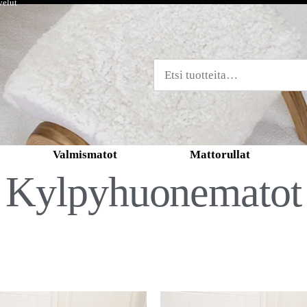
velut
Valmismatot
Mattorullat
Kylpyhuonematot