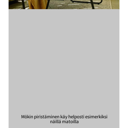
Mökin piristäminen käy helposti esimerkiksi
näillä matoilla