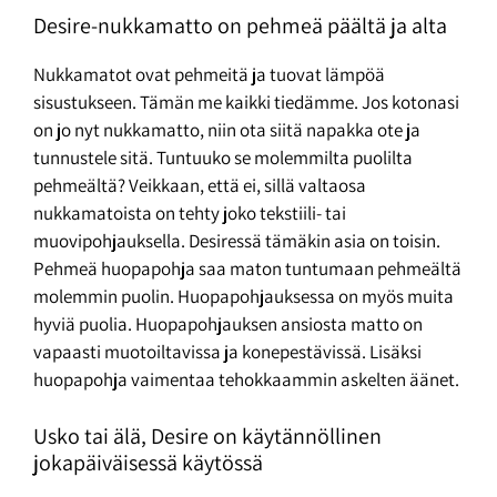
Desire-nukkamatto on pehmeä päältä ja alta
Nukkamatot ovat pehmeitä ja tuovat lämpöä
sisustukseen. Tämän me kaikki tiedämme. Jos kotonasi
on jo nyt nukkamatto, niin ota siitä napakka ote ja
tunnustele sitä. Tuntuuko se molemmilta puolilta
pehmeältä? Veikkaan, että ei, sillä valtaosa
nukkamatoista on tehty joko tekstiili- tai
muovipohjauksella. Desiressä tämäkin asia on toisin.
Pehmeä huopapohja saa maton tuntumaan pehmeältä
molemmin puolin. Huopapohjauksessa on myös muita
hyviä puolia. Huopapohjauksen ansiosta matto on
vapaasti muotoiltavissa ja konepestävissä. Lisäksi
huopapohja vaimentaa tehokkaammin askelten äänet.
Usko tai älä, Desire on käytännöllinen
jokapäiväisessä käytössä