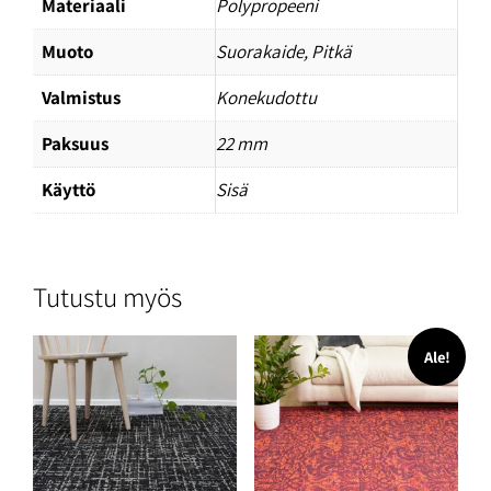
Materiaali
Polypropeeni
Muoto
Suorakaide, Pitkä
Valmistus
Konekudottu
Paksuus
22 mm
Käyttö
Sisä
Tutustu myös
Ale!