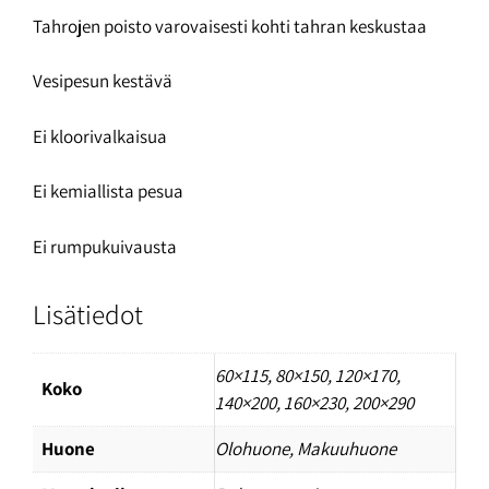
Tahrojen poisto varovaisesti kohti tahran keskustaa
Vesipesun kestävä
Ei kloorivalkaisua
Ei kemiallista pesua
Ei rumpukuivausta
Lisätiedot
60×115
,
80×150
,
120×170
,
Koko
140×200
,
160×230
,
200×290
Huone
Olohuone, Makuuhuone