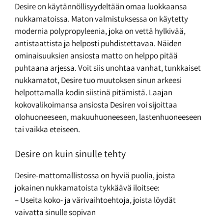
Desire on käytännöllisyydeltään omaa luokkaansa
nukkamatoissa. Maton valmistuksessa on käytetty
modernia polypropyleenia, joka on vettä hylkivää,
antistaattista ja helposti puhdistettavaa. Näiden
ominaisuuksien ansiosta matto on helppo pitää
puhtaana arjessa. Voit siis unohtaa vanhat, tunkkaiset
nukkamatot, Desire tuo muutoksen sinun arkeesi
helpottamalla kodin siistinä pitämistä. Laajan
kokovalikoimansa ansiosta Desiren voi sijoittaa
olohuoneeseen, makuuhuoneeseen, lastenhuoneeseen
tai vaikka eteiseen.
Desire on kuin sinulle tehty
Desire-mattomallistossa on hyviä puolia, joista
jokainen nukkamatoista tykkäävä iloitsee:
– Useita koko- ja värivaihtoehtoja, joista löydät
vaivatta sinulle sopivan