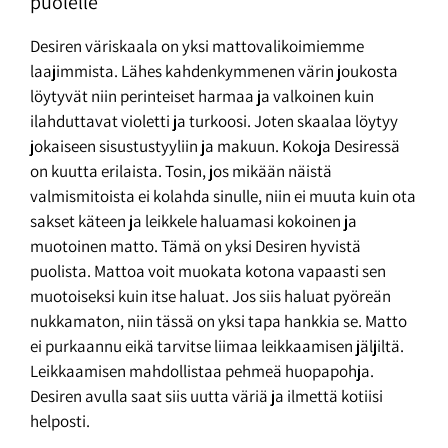
puolelle
Desiren väriskaala on yksi mattovalikoimiemme
laajimmista. Lähes kahdenkymmenen värin joukosta
löytyvät niin perinteiset harmaa ja valkoinen kuin
ilahduttavat violetti ja turkoosi. Joten skaalaa löytyy
jokaiseen sisustustyyliin ja makuun. Kokoja Desiressä
on kuutta erilaista. Tosin, jos mikään näistä
valmismitoista ei kolahda sinulle, niin ei muuta kuin ota
sakset käteen ja leikkele haluamasi kokoinen ja
muotoinen matto. Tämä on yksi Desiren hyvistä
puolista. Mattoa voit muokata kotona vapaasti sen
muotoiseksi kuin itse haluat. Jos siis haluat pyöreän
nukkamaton, niin tässä on yksi tapa hankkia se. Matto
ei purkaannu eikä tarvitse liimaa leikkaamisen jäljiltä.
Leikkaamisen mahdollistaa pehmeä huopapohja.
Desiren avulla saat siis uutta väriä ja ilmettä kotiisi
helposti.