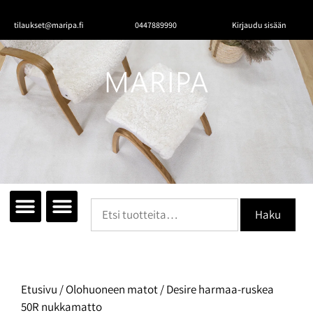
tilaukset@maripa.fi
0447889990
Kirjaudu sisään
Tutustu mattoihin
Matot huoneittain
Ota yhteyttä
Haku
Etusivu
/
Olohuoneen matot
/ Desire harmaa-ruskea
50R nukkamatto