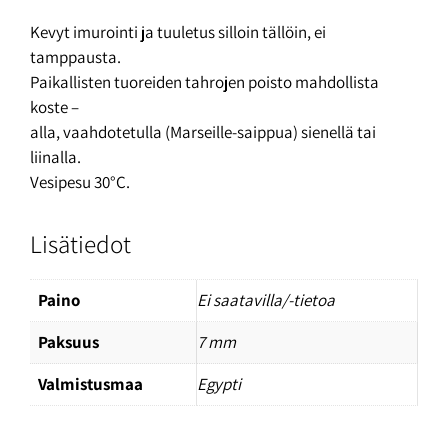
Kevyt imurointi ja tuuletus silloin tällöin, ei
tamppausta.
Paikallisten tuoreiden tahrojen poisto mahdollista
koste –
alla, vaahdotetulla (Marseille-saippua) sienellä tai
liinalla.
Vesipesu 30°C.
Lisätiedot
Paino
Ei saatavilla/-tietoa
Paksuus
7 mm
Valmistusmaa
Egypti