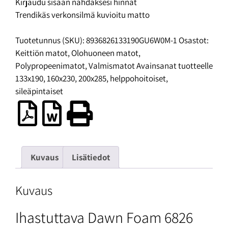
Kirjaudu sisään nähdäksesi hinnat
Trendikäs verkonsilmä kuvioitu matto
Tuotetunnus (SKU):
8936826133190GU6W0M-1
Osastot:
Keittiön matot
,
Olohuoneen matot
,
Polypropeenimatot
,
Valmismatot
Avainsanat tuotteelle
133x190
,
160x230
,
200x285
,
helppohoitoiset
,
sileäpintaiset
Kuvaus
Lisätiedot
Kuvaus
Ihastuttava Dawn Foam 6826