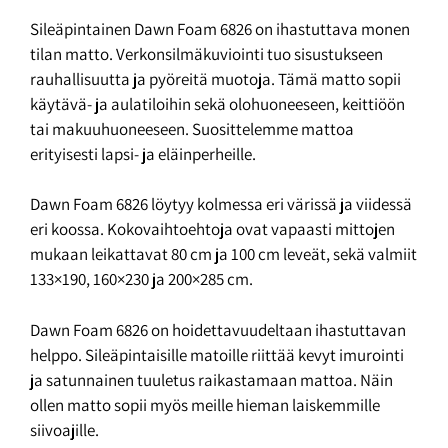
Sileäpintainen Dawn Foam 6826 on ihastuttava monen
tilan matto. Verkonsilmäkuviointi tuo sisustukseen
rauhallisuutta ja pyöreitä muotoja. Tämä matto sopii
käytävä- ja aulatiloihin sekä olohuoneeseen, keittiöön
tai makuuhuoneeseen. Suosittelemme mattoa
erityisesti lapsi- ja eläinperheille.
Dawn Foam 6826 löytyy kolmessa eri värissä ja viidessä
eri koossa. Kokovaihtoehtoja ovat vapaasti mittojen
mukaan leikattavat 80 cm ja 100 cm leveät, sekä valmiit
133×190, 160×230 ja 200×285 cm.
Dawn Foam 6826 on hoidettavuudeltaan ihastuttavan
helppo. Sileäpintaisille matoille riittää kevyt imurointi
ja satunnainen tuuletus raikastamaan mattoa. Näin
ollen matto sopii myös meille hieman laiskemmille
siivoajille.