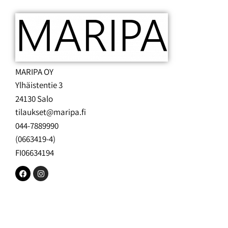
MARIPA OY
Ylhäistentie 3
24130 Salo
tilaukset@maripa.fi
044-7889990
(0663419-4)
FI06634194