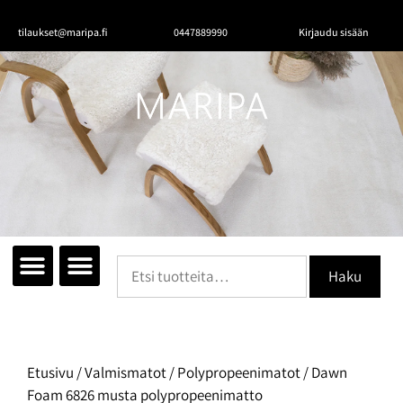
tilaukset@maripa.fi
0447889990
Kirjaudu sisään
Tutustu mattoihin
Matot huoneittain
Ota yhteyttä
Haku
Etusivu
/
Valmismatot
/
Polypropeenimatot
/ Dawn
Foam 6826 musta polypropeenimatto