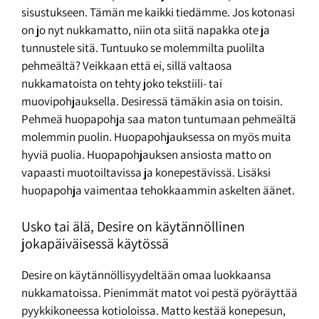
sisustukseen. Tämän me kaikki tiedämme. Jos kotonasi
on jo nyt nukkamatto, niin ota siitä napakka ote ja
tunnustele sitä. Tuntuuko se molemmilta puolilta
pehmeältä? Veikkaan että ei, sillä valtaosa
nukkamatoista on tehty joko tekstiili- tai
muovipohjauksella. Desiressä tämäkin asia on toisin.
Pehmeä huopapohja saa maton tuntumaan pehmeältä
molemmin puolin. Huopapohjauksessa on myös muita
hyviä puolia. Huopapohjauksen ansiosta matto on
vapaasti muotoiltavissa ja konepestävissä. Lisäksi
huopapohja vaimentaa tehokkaammin askelten äänet.
Usko tai älä, Desire on käytännöllinen
jokapäiväisessä käytössä
Desire on käytännöllisyydeltään omaa luokkaansa
nukkamatoissa. Pienimmät matot voi pestä pyöräyttää
pyykkikoneessa kotioloissa. Matto kestää konepesun,