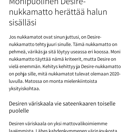
Monipuolinen Desire-
nukkamatto herättää halun
sisälläsi
Jos nukkamatot ovat sinun juttusi, on Desire-
nukkamatto tehty juuri sinulle. Tämä nukkamatto on
pehmeä, värikäs ja sitä löytyy useassa eri koossa. Moni
nukkamatto täyttää nämä kriteerit, mutta Desire on
vielä enemmän. Kehitys kehittyy ja Desire-nukkamatto
on pohja sille, mitä nukkamatot tulevat olemaan 2020-
luvulla. Matossa on monta mielenkiintoista
yksityiskohtaa.
Desiren väriskaala vie sateenkaaren toiselle
puolelle
Desiren väriskaala on yksi mattovalikoimiemme
laajimmista. Lähes kahdenkymmenen värin joukosta