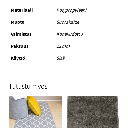
Materiaali
Polypropyleeni
Muoto
Suorakaide
Valmistus
Konekudottu
Paksuus
22 mm
Käyttö
Sisä
Tutustu myös