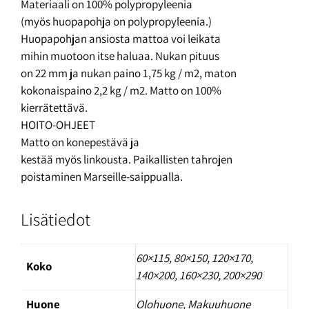
Materiaali on 100% polypropyleenia
(myös huopapohja on polypropyleenia.)
Huopapohjan ansiosta mattoa voi leikata
mihin muotoon itse haluaa. Nukan pituus
on 22 mm ja nukan paino 1,75 kg / m2, maton
kokonaispaino 2,2 kg / m2. Matto on 100%
kierrätettävä.
HOITO-OHJEET
Matto on konepestävä ja
kestää myös linkousta. Paikallisten tahrojen
poistaminen Marseille-saippualla.
Lisätiedot
60×115
,
80×150
,
120×170
,
Koko
140×200
,
160×230
,
200×290
Huone
Olohuone, Makuuhuone