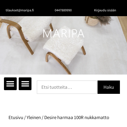
tilaukset@maripa.fi
0447889990
Kirjaudu sisään
Tutustu mattoihin
Matot huoneittain
Ota yhteyttä
Haku
Etusivu
/
Yleinen
/ Desire harmaa 100R nukkamatto