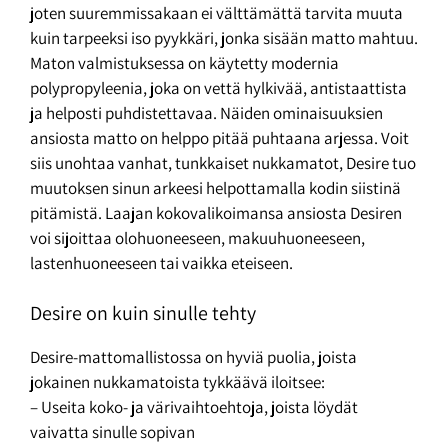
joten suuremmissakaan ei välttämättä tarvita muuta
kuin tarpeeksi iso pyykkäri, jonka sisään matto mahtuu.
Maton valmistuksessa on käytetty modernia
polypropyleenia, joka on vettä hylkivää, antistaattista
ja helposti puhdistettavaa. Näiden ominaisuuksien
ansiosta matto on helppo pitää puhtaana arjessa. Voit
siis unohtaa vanhat, tunkkaiset nukkamatot, Desire tuo
muutoksen sinun arkeesi helpottamalla kodin siistinä
pitämistä. Laajan kokovalikoimansa ansiosta Desiren
voi sijoittaa olohuoneeseen, makuuhuoneeseen,
lastenhuoneeseen tai vaikka eteiseen.
Desire on kuin sinulle tehty
Desire-mattomallistossa on hyviä puolia, joista
jokainen nukkamatoista tykkäävä iloitsee:
– Useita koko- ja värivaihtoehtoja, joista löydät
vaivatta sinulle sopivan