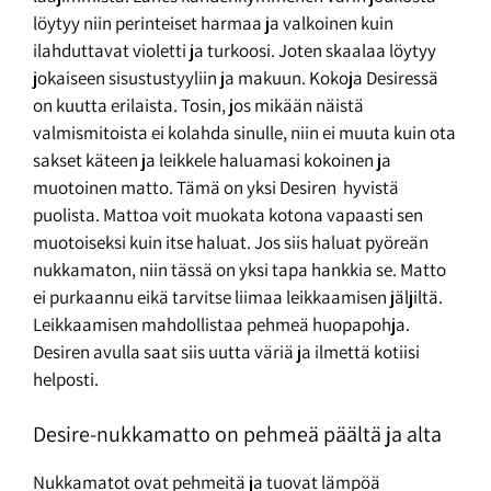
löytyy niin perinteiset harmaa ja valkoinen kuin
ilahduttavat violetti ja turkoosi. Joten skaalaa löytyy
jokaiseen sisustustyyliin ja makuun. Kokoja Desiressä
on kuutta erilaista. Tosin, jos mikään näistä
valmismitoista ei kolahda sinulle, niin ei muuta kuin ota
sakset käteen ja leikkele haluamasi kokoinen ja
muotoinen matto. Tämä on yksi Desiren hyvistä
puolista. Mattoa voit muokata kotona vapaasti sen
muotoiseksi kuin itse haluat. Jos siis haluat pyöreän
nukkamaton, niin tässä on yksi tapa hankkia se. Matto
ei purkaannu eikä tarvitse liimaa leikkaamisen jäljiltä.
Leikkaamisen mahdollistaa pehmeä huopapohja.
Desiren avulla saat siis uutta väriä ja ilmettä kotiisi
helposti.
Desire-nukkamatto on pehmeä päältä ja alta
Nukkamatot ovat pehmeitä ja tuovat lämpöä