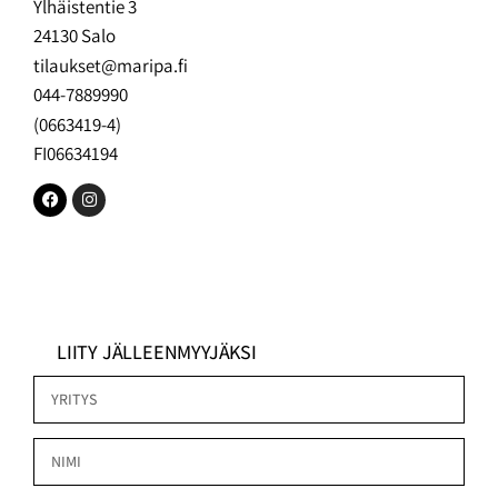
Ylhäistentie 3
24130 Salo
tilaukset@maripa.fi
044-7889990
(0663419-4)
FI06634194
LIITY JÄLLEENMYYJÄKSI