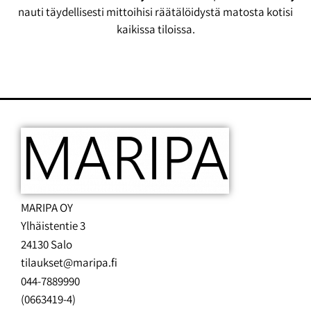
nauti täydellisesti mittoihisi räätälöidystä matosta kotisi
kaikissa tiloissa.
MARIPA OY
Ylhäistentie 3
24130 Salo
tilaukset@maripa.fi
044-7889990
(0663419-4)