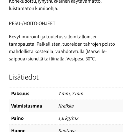
Konekudottu, lyhytnukkainen käytävämatto,
luistamaton kumipohja.
PESU-/HOITO-OHJEET
Kevyt imurointi ja tuuletus silloin tällöin, ei
tamppausta. Paikallisten, tuoreiden tahrojen poisto
mahdollista kostealla, vaahdotetulla (Marseille-
saippua) sienellä tai liinalla. Vesipesu 30°C.
Lisätiedot
Paksuus
7 mm, 7 mm
Valmistusmaa
Kreikka
Paino
1,6 kg/m2
Huone
Käytävä