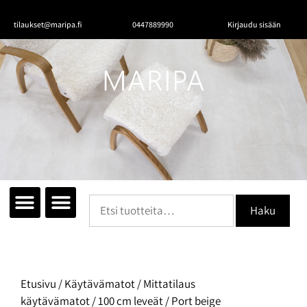
tilaukset@maripa.fi
0447889990
Kirjaudu sisään
Haku
Tutustu mattoihin
Matot huoneittain
Ota yhteyttä
Etusivu
/
Käytävämatot
/
Mittatilaus
käytävämatot
/
100 cm leveät
/ Port beige