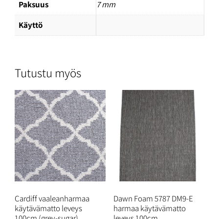
Paksuus
7 mm
Käyttö
Tutustu myös
Cardiff vaaleanharmaa
Dawn Foam 5787 DM9-E
käytävämatto leveys
harmaa käytävämatto
100cm (grey-sugar)
leveys 100cm