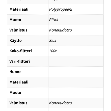
Materiaali
Polypropeeni
Muoto
Pitkä
Valmistus
Konekudottu
Käyttö
Sisä
Koko-filtteri
100x
Väri-filtteri
Huone
Materiaali
Muoto
Valmistus
Konekudottu