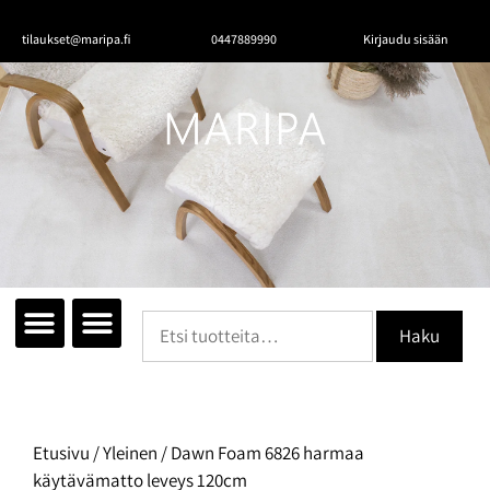
tilaukset@maripa.fi
0447889990
Kirjaudu sisään
Tutustu mattoihin
Matot huoneittain
Ota yhteyttä
Haku
Etusivu
/
Yleinen
/ Dawn Foam 6826 harmaa
käytävämatto leveys 120cm