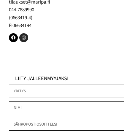
tilaukset@maripa.fi
044-7889990
(0663419-4)
FI06634194
LIITY JÄLLEENMYYJÄKSI