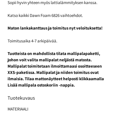
Sopii hyvin yhteen myös lattialämmityksen kanssa.
Katso kaikki Dawn Foam 6826 vaihtoehdot.
Maton lankakanttaus ja toimitus nyt veloituksetta!
Toimitusaika 4-7 arkipäivää.
Tuotteista on mahdollista tilata mallipalapaketti,
johon voit valita mallipalat neljästä matosta.
Mallipalat toimitetaan ilmoittamaasi osoitteeseen
XXS-paketissa. Mallipalat ja niiden toimitus ovat
ilmaisia. Tilaa mattonäytteet helposti klikkaamalla
Lisää mallipala ostoskoriin -nappia.
Tuotekuvaus
MATERIAALI