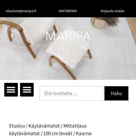
tilaukset@maripa.fi
0447889990
Kirjaudu sisään
Tutustu mattoihin
Matot huoneittain
Ota yhteyttä
Haku
Etusivu
/
Käytävämatot
/
Mittatilaus
käytävämatot
/
100 cm leveät
/ Kaarna