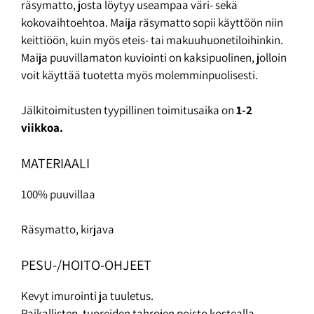
räsymatto, josta löytyy useampaa väri- sekä
kokovaihtoehtoa. Maija räsymatto sopii käyttöön niin
keittiöön, kuin myös eteis- tai makuuhuonetiloihinkin.
Maija puuvillamaton kuviointi on kaksipuolinen, jolloin
voit käyttää tuotetta myös molemminpuolisesti.
Jälkitoimitusten tyypillinen toimitusaika on
1-2
viikkoa.
MATERIAALI
100% puuvillaa
Räsymatto, kirjava
PESU-/HOITO-OHJEET
Kevyt imurointi ja tuuletus.
Paikallisten, tuoreiden tahrojen poisto kostealla,