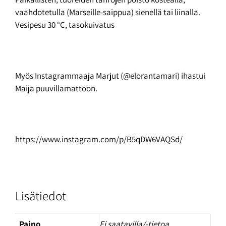
vaahdotetulla (Marseille-saippua) sienellä tai liinalla.
Vesipesu 30 °C, tasokuivatus
Myös Instagrammaaja Marjut (
@elorantamari
) ihastui
Maija puuvillamattoon.
https://www.instagram.com/p/B5qDW6VAQSd/
Lisätiedot
Paino
Ei saatavilla/-tietoa