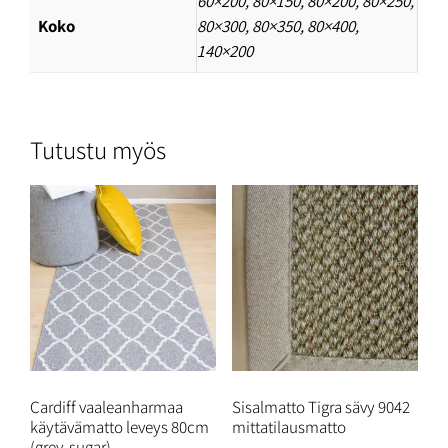
60×200
,
80×150
,
80×200
,
80×250
,
Koko
80×300
,
80×350
,
80×400
,
140×200
Tutustu myös
Cardiff vaaleanharmaa
Sisalmatto Tigra sävy 9042
käytävämatto leveys 80cm
mittatilausmatto
(grey-sugar)