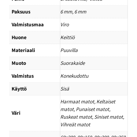
Paksuus
6 mm, 6 mm
Valmistusmaa
Viro
Huone
Keittiö
Materiaali
Puuvilla
Muoto
Suorakaide
Valmistus
Konekudottu
Käyttö
Sisä
Harmaat matot
,
Keltaiset
matot
,
Punaiset matot
,
Väri
Ruskeat matot
,
Siniset matot
,
Vihreät matot