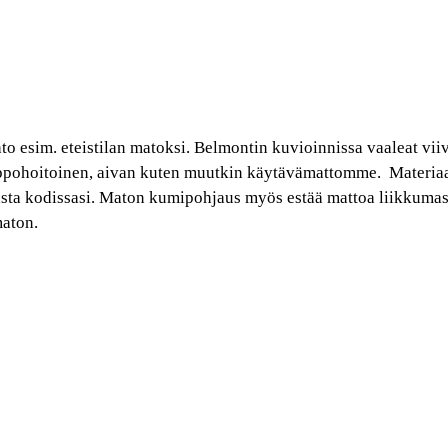
o esim. eteistilan matoksi. Belmontin kuvioinnissa vaaleat vii
ppohoitoinen, aivan kuten muutkin käytävämattomme. Materiaa
sta kodissasi. Maton kumipohjaus myös estää mattoa liikkumasta
maton.