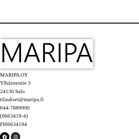
MARIPA OY
Ylhäistentie 3
24130 Salo
tilaukset@maripa.fi
044-7889990
(0663419-4)
FI06634194