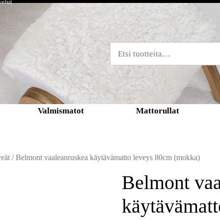
velut
Valmismatot
Mattorullat
eät
/ Belmont vaaleanruskea käytävämatto leveys 80cm (mokka)
Belmont vaa
käytävämatt