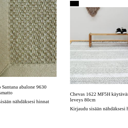
Ale!
o Santana abalone 9630
usmatto
Chevas 1622 MF5H käytävä
leveys 80cm
sisään nähdäksesi hinnat
Kirjaudu sisään nähdäksesi 