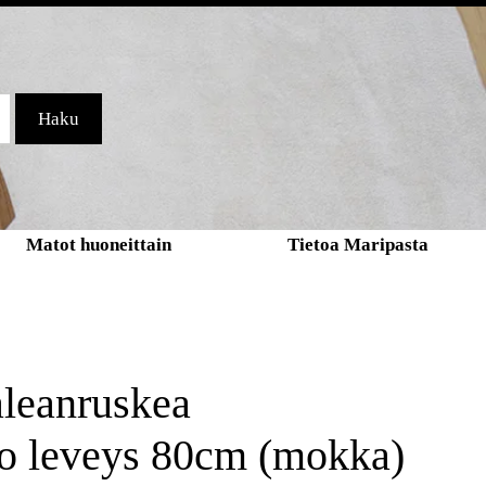
Haku
Matot huoneittain
Tietoa Maripasta
leanruskea
o leveys 80cm (mokka)