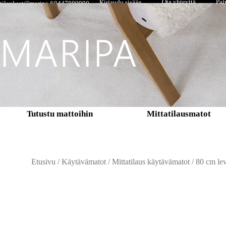
Ota yhteyttä
Pal
Kirjaudu sisään
tilaukset@maripa.fi
0447889990
Tutustu mattoihin
Mittatilausmatot
Etusivu
/
Käytävämatot
/
Mittatilaus käytävämatot
/
80 cm lev