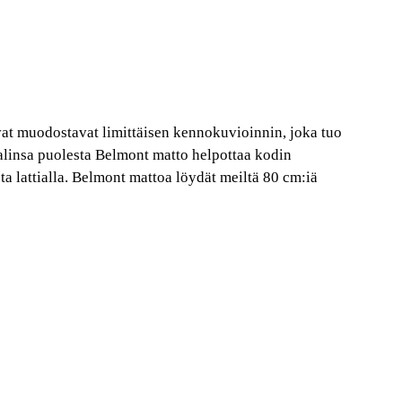
vat muodostavat limittäisen kennokuvioinnin, joka tuo
linsa puolesta Belmont matto helpottaa kodin
 lattialla. Belmont mattoa löydät meiltä 80 cm:iä