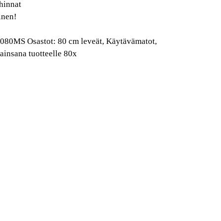
hinnat
inen!
0080MS
Osastot:
80 cm leveät
,
Käytävämatot
,
ainsana tuotteelle
80x