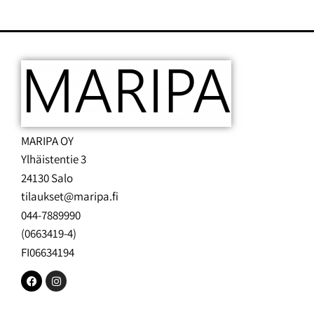
MARIPA OY
Ylhäistentie 3
24130 Salo
tilaukset@maripa.fi
044-7889990
(0663419-4)
FI06634194