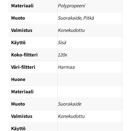
Materiaali
Polypropeeni
Muoto
Suorakaide, Pitkä
Valmistus
Konekudottu
Käyttö
Sisä
Koko-filtteri
120x
Väri-filtteri
Harmaa
Huone
Materiaali
Muoto
Suorakaide
Valmistus
Konekudottu
Käyttö