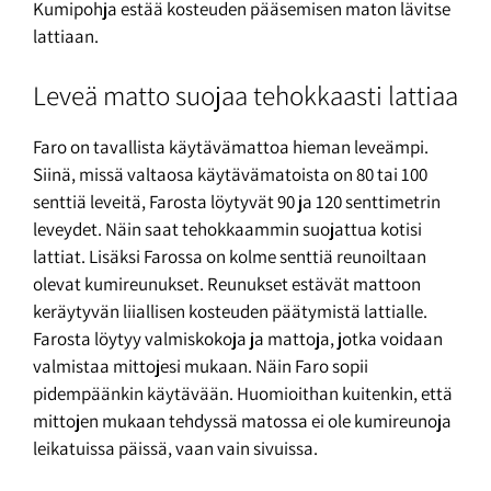
Kumipohja estää kosteuden pääsemisen maton lävitse
lattiaan.
Leveä matto suojaa tehokkaasti lattiaa
Faro on tavallista käytävämattoa hieman leveämpi.
Siinä, missä valtaosa käytävämatoista on 80 tai 100
senttiä leveitä, Farosta löytyvät 90 ja 120 senttimetrin
leveydet. Näin saat tehokkaammin suojattua kotisi
lattiat. Lisäksi Farossa on kolme senttiä reunoiltaan
olevat kumireunukset. Reunukset estävät mattoon
keräytyvän liiallisen kosteuden päätymistä lattialle.
Farosta löytyy valmiskokoja ja mattoja, jotka voidaan
valmistaa mittojesi mukaan. Näin Faro sopii
pidempäänkin käytävään. Huomioithan kuitenkin, että
mittojen mukaan tehdyssä matossa ei ole kumireunoja
leikatuissa päissä, vaan vain sivuissa.