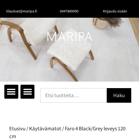
tilaukset@maripa.fi
0447889990
Kirjaudu sisään
Tutustu mattoihin
Matot huoneittain
Ota yhteyttä
Haku
Etusivu
/
Käytävämatot
/ Faro 4 Black/Grey leveys 120
cm