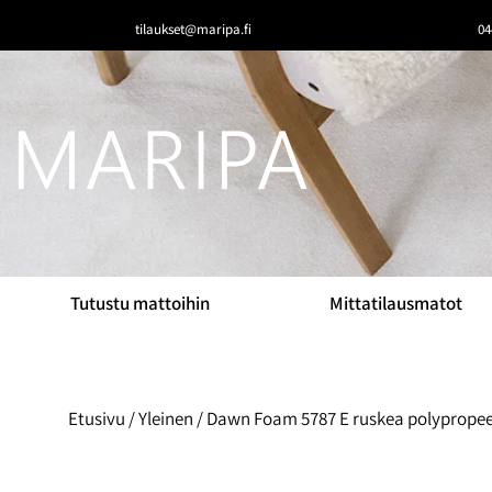
tilaukset@maripa.fi
04
Tutustu mattoihin
Mittatilausmatot
Etusivu
/
Yleinen
/ Dawn Foam 5787 E ruskea polyprope