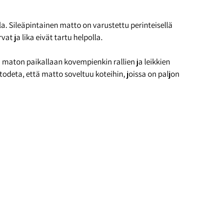
a. Sileäpintainen matto on varustettu perinteisellä
t ja lika eivät tartu helpolla.
ä maton paikallaan kovempienkin rallien ja leikkien
todeta, että matto soveltuu koteihin, joissa on paljon