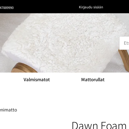
Kirjaudu sisään
47889990
Valmismatot
Mattorullat
enimatto
Dawn Foam 