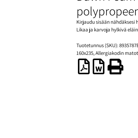
polypropee
Kirjaudu sisään nähdäksesi 
Likaa ja karvoja hylkivä elä
Tuotetunnus (SKU):
8935787
160x235
,
Allergiakodin mato