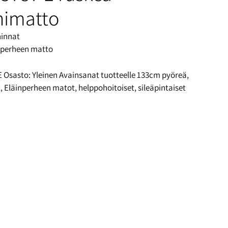
nimatto
hinnat
inperheen matto
E
Osasto:
Yleinen
Avainsanat tuotteelle
133cm pyöreä
,
t
,
Eläinperheen matot
,
helppohoitoiset
,
sileäpintaiset