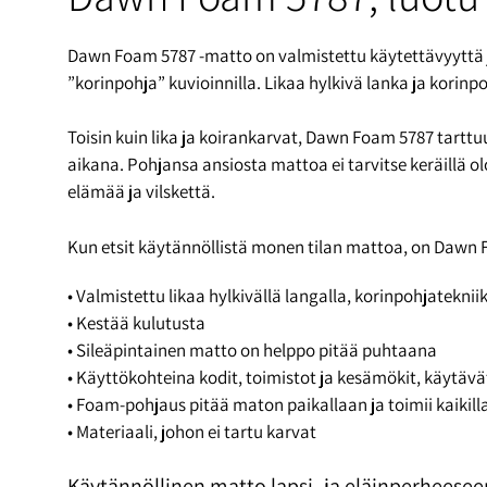
Dawn Foam 5787 -matto on valmistettu käytettävyyttä ja 
”korinpohja” kuvioinnilla. Likaa hylkivä lanka ja korinp
Toisin kuin lika ja koirankarvat, Dawn Foam 5787 tarttu
aikana. Pohjansa ansiosta mattoa ei tarvitse keräillä o
elämää ja vilskettä.
Kun etsit käytännöllistä monen tilan mattoa, on Dawn 
• Valmistettu likaa hylkivällä langalla, korinpohjateknii
• Kestää kulutusta
• Sileäpintainen matto on helppo pitää puhtaana
• Käyttökohteina kodit, toimistot ja kesämökit, käytävät
• Foam-pohjaus pitää maton paikallaan ja toimii kaikilla
• Materiaali, johon ei tartu karvat
Käytännöllinen matto lapsi- ja eläinperheesee