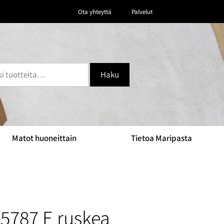
Ota yhteyttä
Palvelut
Haku
Matot huoneittain
Tietoa Maripasta
5787 E ruskea