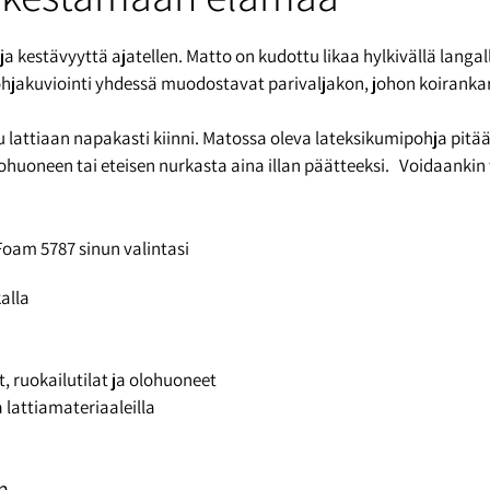
kestävyyttä ajatellen. Matto on kudottu likaa hylkivällä langall
ohjakuviointi yhdessä muodostavat parivaljakon, johon koirankarva
u lattiaan napakasti kiinni. Matossa oleva lateksikumipohja pitä
lohuoneen tai eteisen nurkasta aina illan päätteeksi. Voidaankin 
Foam 5787 sinun valintasi
kalla
, ruokailutilat ja olohuoneet
 lattiamateriaaleilla
n