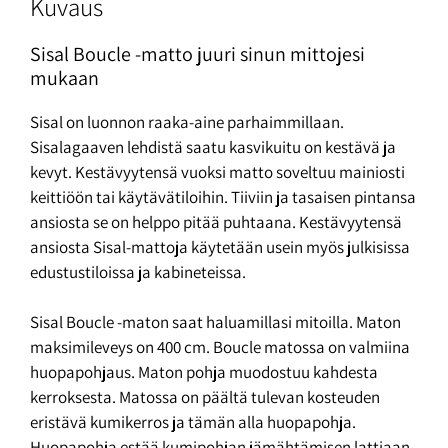
Kuvaus
Sisal Boucle -matto juuri sinun mittojesi
mukaan
Sisal on luonnon raaka-aine parhaimmillaan.
Sisalagaaven lehdistä saatu kasvikuitu on kestävä ja
kevyt. Kestävyytensä vuoksi matto soveltuu mainiosti
keittiöön tai käytävätiloihin. Tiiviin ja tasaisen pintansa
ansiosta se on helppo pitää puhtaana. Kestävyytensä
ansiosta Sisal-mattoja käytetään usein myös julkisissa
edustustiloissa ja kabineteissa.
Sisal Boucle -maton saat haluamillasi mitoilla. Maton
maksimileveys on 400 cm. Boucle matossa on valmiina
huopapohjaus. Maton pohja muodostuu kahdesta
kerroksesta. Matossa on päältä tulevan kosteuden
eristävä kumikerros ja tämän alla huopapohja.
Huopapohja estää kumipohjan jämähtämisen lattiaan