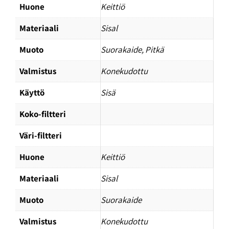
Huone
Keittiö
Materiaali
Sisal
Muoto
Suorakaide, Pitkä
Valmistus
Konekudottu
Käyttö
Sisä
Koko-filtteri
Väri-filtteri
Huone
Keittiö
Materiaali
Sisal
Muoto
Suorakaide
Valmistus
Konekudottu