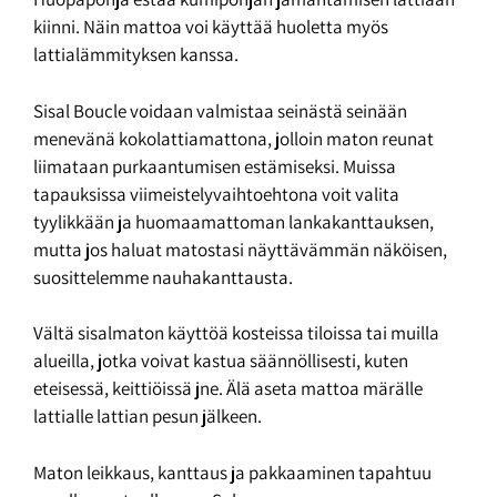
kiinni. Näin mattoa voi käyttää huoletta myös
lattialämmityksen kanssa.
Sisal Boucle voidaan valmistaa seinästä seinään
menevänä kokolattiamattona, jolloin maton reunat
liimataan purkaantumisen estämiseksi. Muissa
tapauksissa viimeistelyvaihtoehtona voit valita
tyylikkään ja huomaamattoman lankakanttauksen,
mutta jos haluat matostasi näyttävämmän näköisen,
suosittelemme nauhakanttausta.
Vältä sisalmaton käyttöä kosteissa tiloissa tai muilla
alueilla, jotka voivat kastua säännöllisesti, kuten
eteisessä, keittiöissä jne. Älä aseta mattoa märälle
lattialle lattian pesun jälkeen.
Maton leikkaus, kanttaus ja pakkaaminen tapahtuu