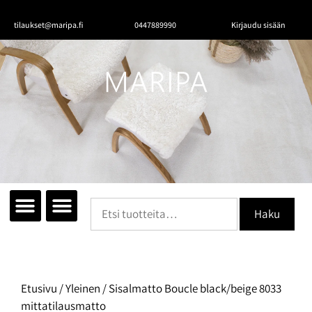
tilaukset@maripa.fi
0447889990
Kirjaudu sisään
Haku
Tutustu mattoihin
Matot huoneittain
Ota yhteyttä
Etusivu
/
Yleinen
/ Sisalmatto Boucle black/beige 8033
mittatilausmatto