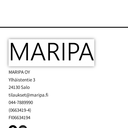
MARIPA OY
Ylhäistentie 3
24130 Salo
tilaukset@maripa.fi
044-7889990
(0663419-4)
FI06634194