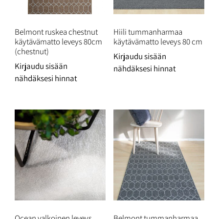
Belmont ruskea chestnut
Hiili tummanharmaa
käytävämatto leveys 80cm
käytävämatto leveys 80 cm
(chestnut)
Kirjaudu sisään
Kirjaudu sisään
nähdäksesi hinnat
nähdäksesi hinnat
Ocean valkoinen leveys
Belmont tummanharmaa