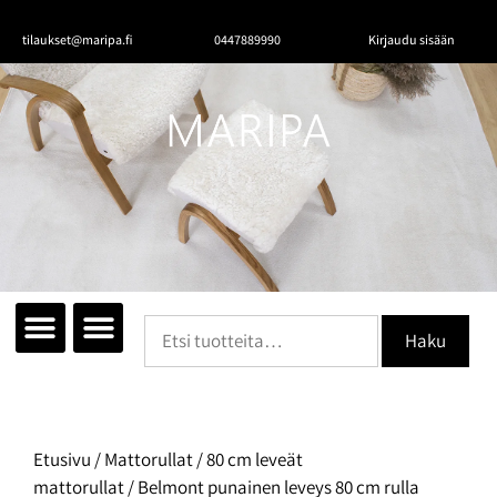
tilaukset@maripa.fi
0447889990
Kirjaudu sisään
Tutustu mattoihin
Matot huoneittain
Ota yhteyttä
Haku
Etusivu
/
Mattorullat
/
80 cm leveät
mattorullat
/ Belmont punainen leveys 80 cm rulla