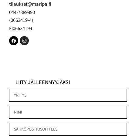
tilaukset@maripa.fi
044-7889990
(0663419-4)
FI06634194
LIITY JÄLLEENMYYJÄKSI