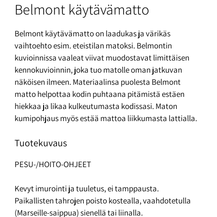
Belmont käytävämatto
Belmont käytävämatto on laadukas ja värikäs
vaihtoehto esim. eteistilan matoksi. Belmontin
kuvioinnissa vaaleat viivat muodostavat limittäisen
kennokuvioinnin, joka tuo matolle oman jatkuvan
näköisen ilmeen. Materiaalinsa puolesta Belmont
matto helpottaa kodin puhtaana pitämistä estäen
hiekkaa ja likaa kulkeutumasta kodissasi. Maton
kumipohjaus myös estää mattoa liikkumasta lattialla.
Tuotekuvaus
PESU-/HOITO-OHJEET
Kevyt imurointi ja tuuletus, ei tamppausta.
Paikallisten tahrojen poisto kostealla, vaahdotetulla
(Marseille-saippua) sienellä tai liinalla.