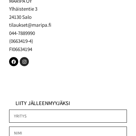
MARIPA OY
Ylhäistentie 3
24130 Salo
tilaukset@maripa.fi
044-7889990
(0663419-4)
FI06634194
LIITY JÄLLEENMYYJÄKSI