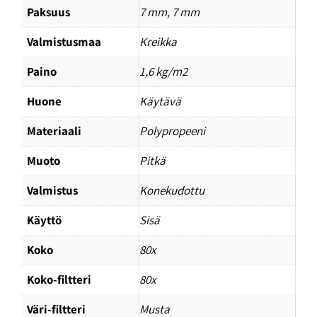
Paksuus
7 mm, 7 mm
Valmistusmaa
Kreikka
Paino
1,6 kg/m2
Huone
Käytävä
Materiaali
Polypropeeni
Muoto
Pitkä
Valmistus
Konekudottu
Käyttö
Sisä
Koko
80x
Koko-filtteri
80x
Väri-filtteri
Musta