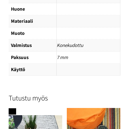
Huone
Materiaali
Muoto
Valmistus
Konekudottu
Paksuus
7 mm
Käyttö
Tutustu myös
Ale!