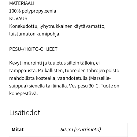
MATERIAALI
100% polypropyleenia
KUVAUS
Konekudottu, lyhytnukkainen käytävämatto,
luistumaton kumipohja.
PESU-/HOITO-OHJEET
Kevyt imurointi ja tuuletus silloin tällöin, ei
tamppausta. Paikallisten, tuoreiden tahrojen poisto
mahdollista kostealla, vaahdotetulla (Marseille-
saippua) sienellä tai liinalla. Vesipesu 30°C. Tuote on
konepestävä.
Lisätiedot
Mitat
80 cm (senttimetri)