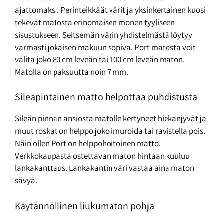
ajattomaksi. Perinteikkäät värit ja yksinkertainen kuosi
tekevät matosta erinomaisen monen tyyliseen
sisustukseen. Seitsemän värin yhdistelmästä löytyy
varmasti jokaisen makuun sopiva. Port matosta voit
valita joko 80 cm leveän tai 100 cm leveän maton.
Matolla on paksuutta noin 7 mm.
Sileäpintainen matto helpottaa puhdistusta
Sileän pinnan ansiosta matolle kertyneet hiekanjyvät ja
muut roskat on helppo joko imuroida tai ravistella pois.
Näin ollen Port on helppohoitoinen matto.
Verkkokaupasta ostettavan maton hintaan kuuluu
lankakanttaus. Lankakantin väri vastaa aina maton
sävyä.
Käytännöllinen liukumaton pohja