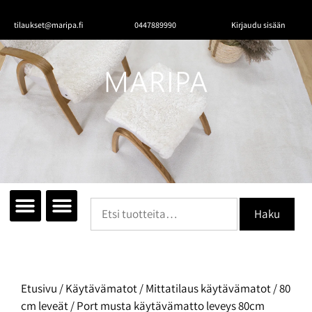
tilaukset@maripa.fi
0447889990
Kirjaudu sisään
Tutustu mattoihin
Matot huoneittain
Ota yhteyttä
Haku
Etusivu
/
Käytävämatot
/
Mittatilaus käytävämatot
/
80
cm leveät
/ Port musta käytävämatto leveys 80cm