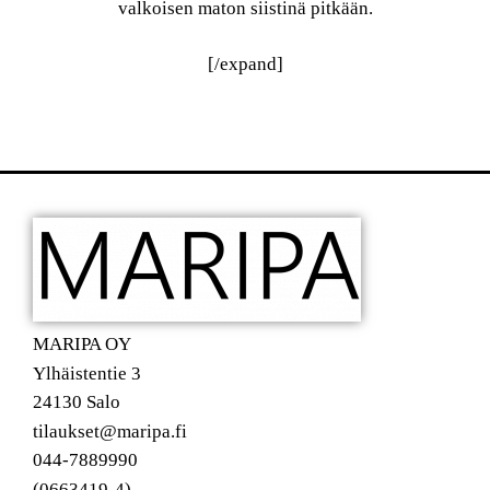
valkoisen maton siistinä pitkään.
[/expand]
MARIPA OY
Ylhäistentie 3
24130 Salo
tilaukset@maripa.fi
044-7889990
(0663419-4)