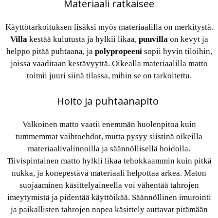
Materiaali ratkaisee
Käyttötarkoituksen lisäksi myös materiaalilla on merkitystä.
Villa
kestää kulutusta ja hylkii likaa,
puuvilla
on kevyt ja
helppo pitää puhtaana, ja
polypropeeni
sopii hyvin tiloihin,
joissa vaaditaan kestävyyttä. Oikealla materiaalilla matto
toimii juuri siinä tilassa, mihin se on tarkoitettu.
Hoito ja puhtaanapito
Valkoinen matto vaatii enemmän huolenpitoa kuin
tummemmat vaihtoehdot, mutta pysyy siistinä oikeilla
materiaalivalinnoilla ja säännöllisellä hoidolla.
Tiivispintainen matto hylkii likaa tehokkaammin kuin pitkä
nukka, ja konepestävä materiaali helpottaa arkea. Maton
suojaaminen käsittelyaineella voi vähentää tahrojen
imeytymistä ja pidentää käyttöikää. Säännöllinen imurointi
ja paikallisten tahrojen nopea käsittely auttavat pitämään