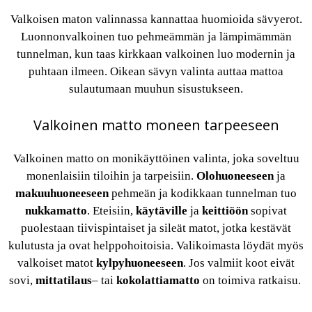
Valkoisen maton valinnassa kannattaa huomioida sävyerot.
Luonnonvalkoinen tuo pehmeämmän ja lämpimämmän
tunnelman, kun taas kirkkaan valkoinen luo modernin ja
puhtaan ilmeen. Oikean sävyn valinta auttaa mattoa
sulautumaan muuhun sisustukseen.
Valkoinen matto moneen tarpeeseen
Valkoinen matto on monikäyttöinen valinta, joka soveltuu
monenlaisiin tiloihin ja tarpeisiin.
Olohuoneeseen
ja
makuuhuoneeseen
pehmeän ja kodikkaan tunnelman tuo
nukkamatto
. Eteisiin,
käytäville
ja
keittiöön
sopivat
puolestaan tiivispintaiset ja sileät matot, jotka kestävät
kulutusta ja ovat helppohoitoisia. Valikoimasta löydät myös
valkoiset matot
kylpyhuoneeseen
. Jos valmiit koot eivät
sovi,
mittatilaus
– tai
kokolattiamatto
on toimiva ratkaisu.