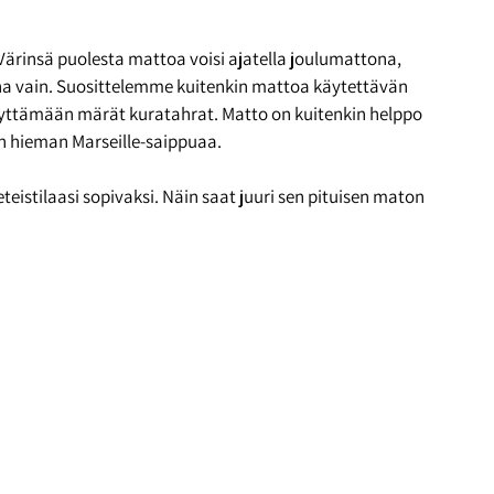
 Värinsä puolesta mattoa voisi ajatella joulumattona,
kana vain. Suosittelemme kuitenkin mattoa käytettävän
 näyttämään märät kuratahrat. Matto on kuitenkin helppo
on hieman Marseille-saippuaa.
eistilaasi sopivaksi. Näin saat juuri sen pituisen maton