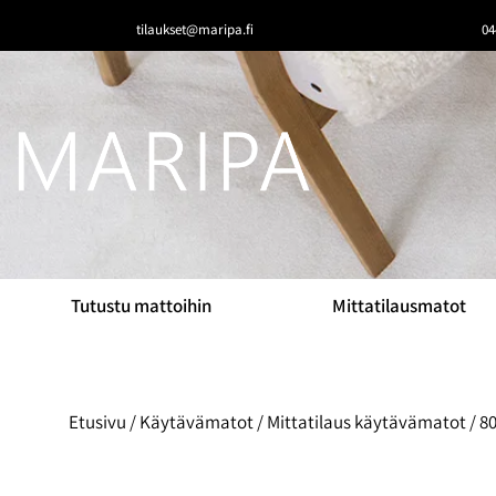
tilaukset@maripa.fi
04
Tutustu mattoihin
Mittatilausmatot
Etusivu
/
Käytävämatot
/
Mittatilaus käytävämatot
/
80