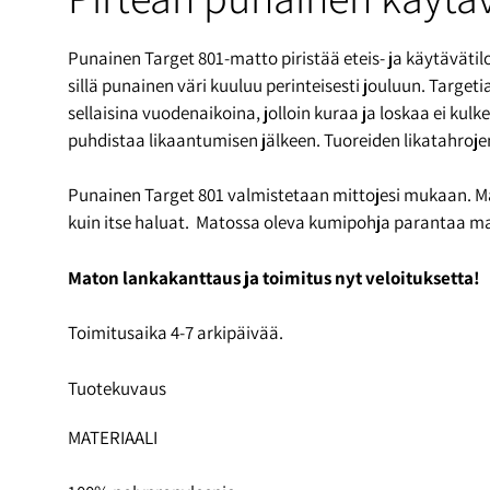
Punainen Target 801-matto piristää eteis- ja käytävätil
sillä punainen väri kuuluu perinteisesti jouluun. Targ
sellaisina vuodenaikoina, jolloin kuraa ja loskaa ei k
puhdistaa likaantumisen jälkeen. Tuoreiden likatahrojen
Punainen Target 801 valmistetaan mittojesi mukaan. Mato
kuin itse haluat. Matossa oleva kumipohja parantaa m
Maton lankakanttaus ja toimitus nyt veloituksetta!
Toimitusaika 4-7 arkipäivää.
Tuotekuvaus
MATERIAALI