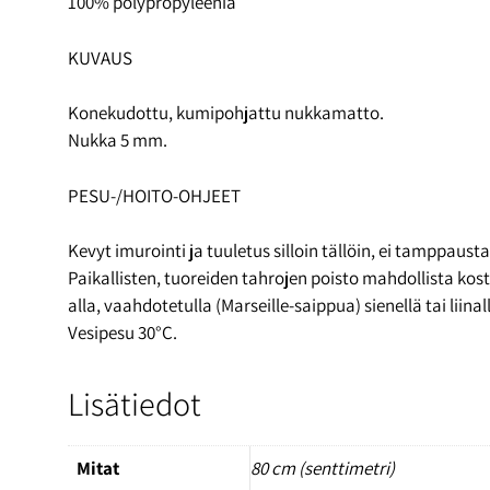
100% polypropyleenia
KUVAUS
Konekudottu, kumipohjattu nukkamatto.
Nukka 5 mm.
PESU-/HOITO-OHJEET
Kevyt imurointi ja tuuletus silloin tällöin, ei tamppausta
Paikallisten, tuoreiden tahrojen poisto mahdollista kost
alla, vaahdotetulla (Marseille-saippua) sienellä tai liinal
Vesipesu 30°C.
Lisätiedot
Mitat
80 cm (senttimetri)