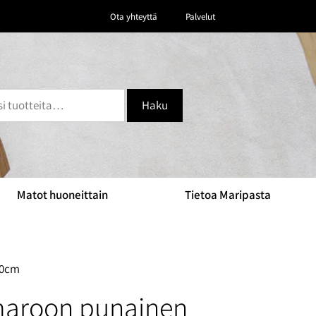
Ota yhteyttä
Palvelut
Haku
Matot huoneittain
Tietoa Maripasta
80cm
maroon punainen