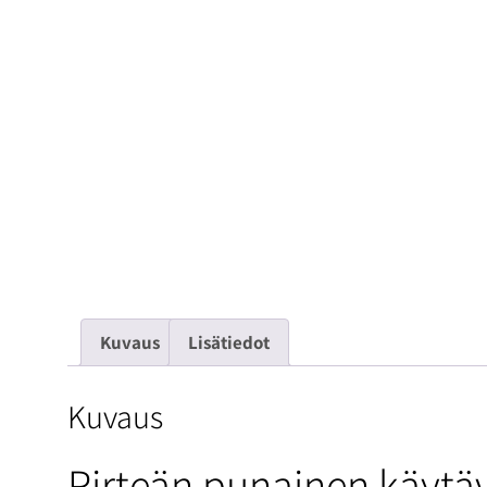
Kuvaus
Lisätiedot
Kuvaus
Pirteän punainen käytä