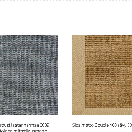
ardust laatanharmaa 0039
Sisalmatto Boucle 400 sävy 8
toinen mittatilausmatto