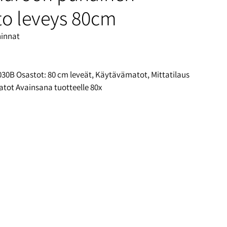
o leveys 80cm
hinnat
030B
Osastot:
80 cm leveät
,
Käytävämatot
,
Mittatilaus
atot
Avainsana tuotteelle
80x