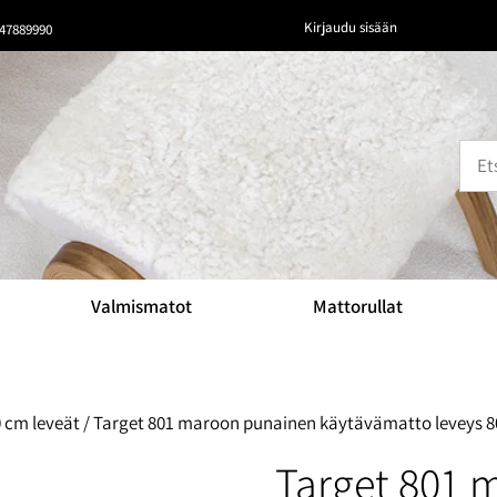
Kirjaudu sisään
47889990
Valmismatot
Mattorullat
 cm leveät
/ Target 801 maroon punainen käytävämatto leveys 
Target 801 