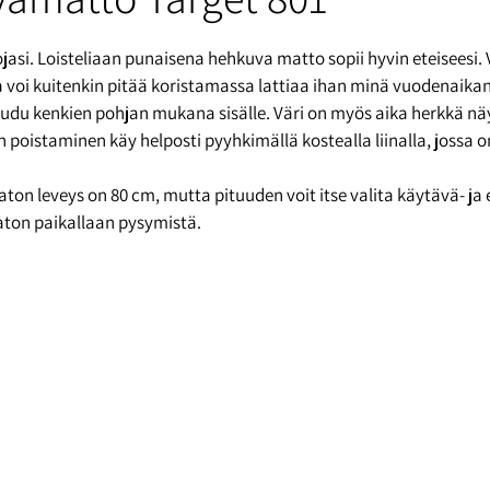
ojasi. Loisteliaan punaisena hehkuva matto sopii hyvin eteiseesi.
etia voi kuitenkin pitää koristamassa lattiaa ihan minä vuodenai
ulkeudu kenkien pohjan mukana sisälle. Väri on myös aika herkkä
 poistaminen käy helposti pyyhkimällä kostealla liinalla, jossa 
n leveys on 80 cm, mutta pituuden voit itse valita käytävä- ja et
aton paikallaan pysymistä.