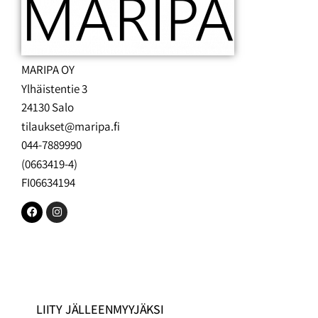
MARIPA OY
Ylhäistentie 3
24130 Salo
tilaukset@maripa.fi
044-7889990
(0663419-4)
FI06634194
LIITY JÄLLEENMYYJÄKSI