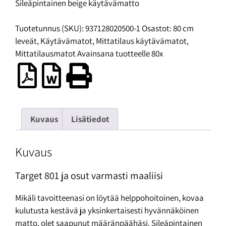
Sileäpintainen beige käytävämatto
Tuotetunnus (SKU):
937128020500-1
Osastot:
80 cm
leveät
,
Käytävämatot
,
Mittatilaus käytävämatot
,
Mittatilausmatot
Avainsana tuotteelle
80x
Kuvaus
Lisätiedot
Kuvaus
Target 801 ja osut varmasti maaliisi
Mikäli tavoitteenasi on löytää helppohoitoinen, kovaa
kulutusta kestävä ja yksinkertaisesti hyvännäköinen
matto, olet saapunut määränpäähäsi. Sileäpintainen