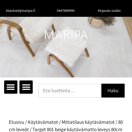
tilaukset@maripa.fi
0447889990
Kirjaudu sisään
Haku
Tutustu mattoihin
Matot huoneittain
Ota yhteyttä
Etusivu
/
Käytävämatot
/
Mittatilaus käytävämatot
/
80
cm leveät
/ Target 801 beige käytävämatto leveys 80cm