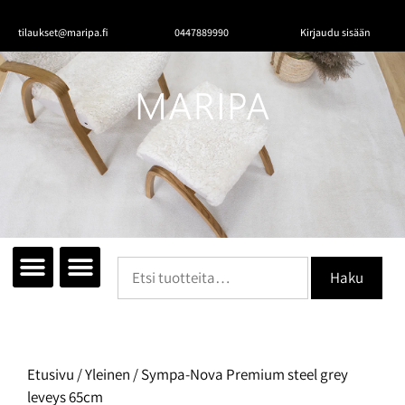
tilaukset@maripa.fi
0447889990
Kirjaudu sisään
Tutustu mattoihin
Matot huoneittain
Ota yhteyttä
Haku
Etusivu
/
Yleinen
/ Sympa-Nova Premium steel grey
leveys 65cm