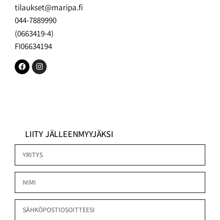
tilaukset@maripa.fi
044-7889990
(0663419-4)
FI06634194
LIITY JÄLLEENMYYJÄKSI