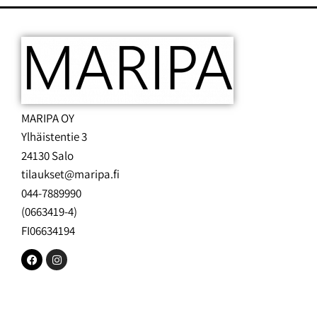
MARIPA OY
Ylhäistentie 3
24130 Salo
tilaukset@maripa.fi
044-7889990
(0663419-4)
FI06634194