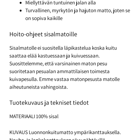
Miellyttävän tuntuinen jalan alla
Turvallinen, myrkytön ja hajuton matto, joten se
on sopiva kaikille
Hoito-ohjeet sisalmatoille
Sisalmatolle ei suositella läpikastelua koska kuitu
saattaa elää kastuessaan ja kuivuessaan.
Suosittelemme, että varsinainen maton pesu
suoritetaan pesualan ammattilaisen toimesta
kuivapesulla. Emme vastaa matonpesusta matolle
aiheutuneista vahingoista.
Tuotekuvaus ja tekniset tiedot
MATERIAALI 100% sisal
KUVAUS Luonnonkuitumatto ympärikanttauksella.
Nauha- ja lankakanttauksen sävy nähtävillä