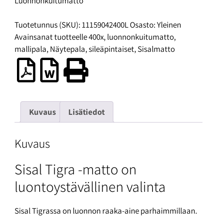
Luonnonkuitumatto
Tuotetunnus (SKU):
11159042400L
Osasto:
Yleinen
Avainsanat tuotteelle
400x
,
luonnonkuitumatto
,
mallipala
,
Näytepala
,
sileäpintaiset
,
Sisalmatto
Kuvaus
Lisätiedot
Kuvaus
Sisal Tigra -matto on
luontoystävällinen valinta
Sisal Tigrassa on luonnon raaka-aine parhaimmillaan.