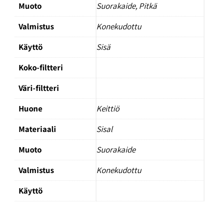
Muoto
Suorakaide, Pitkä
Valmistus
Konekudottu
Käyttö
Sisä
Koko-filtteri
Väri-filtteri
Huone
Keittiö
Materiaali
Sisal
Muoto
Suorakaide
Valmistus
Konekudottu
Käyttö