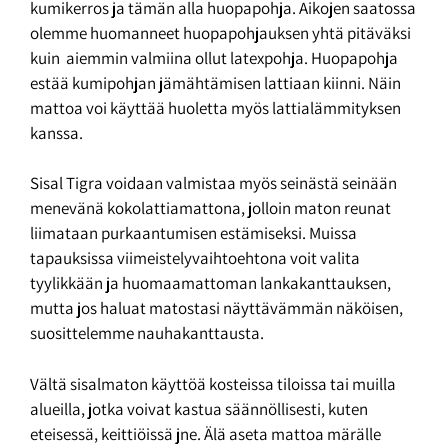
kumikerros ja tämän alla huopapohja. Aikojen saatossa
olemme huomanneet huopapohjauksen yhtä pitäväksi
kuin aiemmin valmiina ollut latexpohja. Huopapohja
estää kumipohjan jämähtämisen lattiaan kiinni. Näin
mattoa voi käyttää huoletta myös lattialämmityksen
kanssa.
Sisal Tigra voidaan valmistaa myös seinästä seinään
menevänä kokolattiamattona, jolloin maton reunat
liimataan purkaantumisen estämiseksi. Muissa
tapauksissa viimeistelyvaihtoehtona voit valita
tyylikkään ja huomaamattoman lankakanttauksen,
mutta jos haluat matostasi näyttävämmän näköisen,
suosittelemme nauhakanttausta.
Vältä sisalmaton käyttöä kosteissa tiloissa tai muilla
alueilla, jotka voivat kastua säännöllisesti, kuten
eteisessä, keittiöissä jne. Älä aseta mattoa märälle