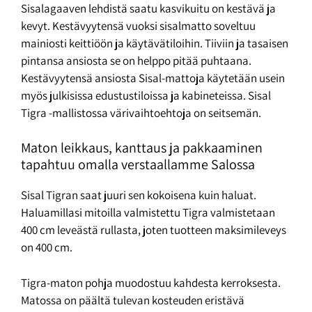
Sisalagaaven lehdistä saatu kasvikuitu on kestävä ja
kevyt. Kestävyytensä vuoksi sisalmatto soveltuu
mainiosti keittiöön ja käytävätiloihin. Tiiviin ja tasaisen
pintansa ansiosta se on helppo pitää puhtaana.
Kestävyytensä ansiosta Sisal-mattoja käytetään usein
myös julkisissa edustustiloissa ja kabineteissa. Sisal
Tigra -mallistossa värivaihtoehtoja on seitsemän.
Maton leikkaus, kanttaus ja pakkaaminen
tapahtuu omalla verstaallamme Salossa
Sisal Tigran saat juuri sen kokoisena kuin haluat.
Haluamillasi mitoilla valmistettu Tigra valmistetaan
400 cm leveästä rullasta, joten tuotteen maksimileveys
on 400 cm.
Tigra-maton pohja muodostuu kahdesta kerroksesta.
Matossa on päältä tulevan kosteuden eristävä