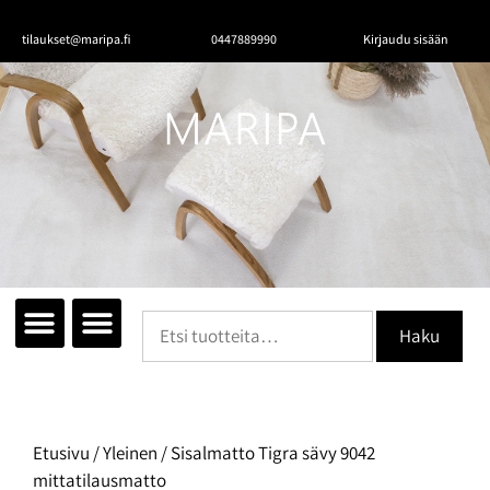
tilaukset@maripa.fi
0447889990
Kirjaudu sisään
Tutustu mattoihin
Matot huoneittain
Ota yhteyttä
Haku
Etusivu
/
Yleinen
/ Sisalmatto Tigra sävy 9042
mittatilausmatto