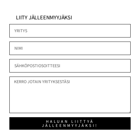
LIITY JÄLLEENMYYJÄKSI
HALUAN LIITTYÄ
JÄLLEENMYYJÄKSI!