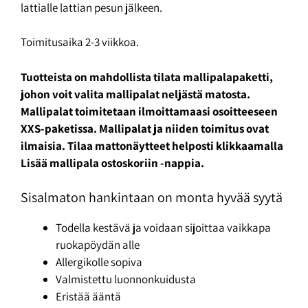
lattialle lattian pesun jälkeen.
Toimitusaika 2-3 viikkoa.
Tuotteista on mahdollista tilata mallipalapaketti,
johon voit valita mallipalat neljästä matosta.
Mallipalat toimitetaan ilmoittamaasi osoitteeseen
XXS-paketissa. Mallipalat ja niiden toimitus ovat
ilmaisia. Tilaa mattonäytteet helposti klikkaamalla
Lisää mallipala ostoskoriin -nappia.
Sisalmaton hankintaan on monta hyvää syytä
Todella kestävä ja voidaan sijoittaa vaikkapa
ruokapöydän alle
Allergikolle sopiva
Valmistettu luonnonkuidusta
Eristää ääntä