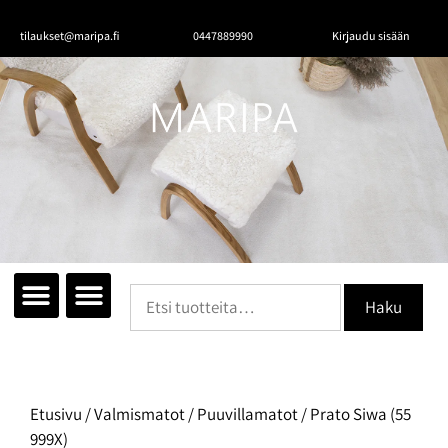
tilaukset@maripa.fi
0447889990
Kirjaudu sisään
Haku
Tutustu mattoihin
Matot huoneittain
Ota yhteyttä
Etusivu
/
Valmismatot
/
Puuvillamatot
/ Prato Siwa (55
999X)