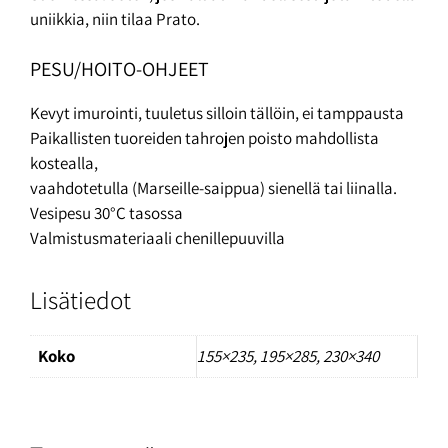
uniikkia, niin tilaa Prato.
PESU/HOITO-OHJEET
Kevyt imurointi, tuuletus silloin tällöin, ei tamppausta
Paikallisten tuoreiden tahrojen poisto mahdollista
kostealla,
vaahdotetulla (Marseille-saippua) sienellä tai liinalla.
Vesipesu 30°C tasossa
Valmistusmateriaali chenillepuuvilla
Lisätiedot
Koko
155×235
,
195×285
,
230×340