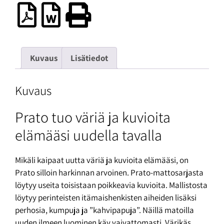
Kuvaus
Lisätiedot
Kuvaus
Prato tuo väriä ja kuvioita
elämääsi uudella tavalla
Mikäli kaipaat uutta väriä ja kuvioita elämääsi, on
Prato silloin harkinnan arvoinen. Prato-mattosarjasta
löytyy useita toisistaan poikkeavia kuvioita. Mallistosta
löytyy perinteisten itämaishenkisten aiheiden lisäksi
perhosia, kumpuja ja ”kahvipapuja”. Näillä matoilla
uuden ilmeen luominen käy vaivattomasti. Värikäs