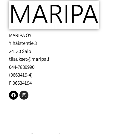
MARIPA OY
Ylhäistentie 3
24130 Salo
tilaukset@maripa.fi
044-7889990
(0663419-4)
FI06634194