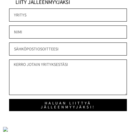
LIITY JÄLLEENMYYJÄKSI
HALUAN LIITTYÄ
JÄLLEENMYYJÄKSI!