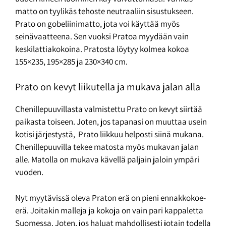
matto on tyylikäs tehoste neutraaliin sisustukseen.
Prato on gobeliinimatto, jota voi käyttää myös
seinävaatteena. Sen vuoksi Pratoa myydään vain
keskilattiakokoina. Pratosta löytyy kolmea kokoa
155×235, 195×285 ja 230×340 cm.
Prato on kevyt liikutella ja mukava jalan alla
Chenillepuuvillasta valmistettu Prato on kevyt siirtää
paikasta toiseen. Joten, jos tapanasi on muuttaa usein
kotisi järjestystä, Prato liikkuu helposti siinä mukana.
Chenillepuuvilla tekee matosta myös mukavan jalan
alle. Matolla on mukava kävellä paljain jaloin ympäri
vuoden.
Nyt myytävissä oleva Praton erä on pieni ennakkokoe-
erä. Joitakin malleja ja kokoja on vain pari kappaletta
Suomessa. Joten, jos haluat mahdollisesti jotain todella