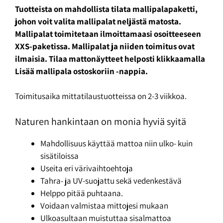
Tuotteista on mahdollista tilata mallipalapaketti,
johon voit valita mallipalat neljästä matosta.
Mallipalat toimitetaan ilmoittamaasi osoitteeseen
XXS-paketissa. Mallipalat ja niiden toimitus ovat
ilmaisia. Tilaa mattonäytteet helposti klikkaamalla
Lisää mallipala ostoskoriin -nappia.
Toimitusaika mittatilaustuotteissa on 2-3 viikkoa.
Naturen hankintaan on monia hyviä syitä
Mahdollisuus käyttää mattoa niin ulko- kuin
sisätiloissa
Useita eri värivaihtoehtoja
Tahra- ja UV-suojattu sekä vedenkestävä
Helppo pitää puhtaana.
Voidaan valmistaa mittojesi mukaan
Ulkoasultaan muistuttaa sisalmattoa