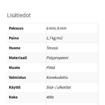
Lisätiedot
Paksuus
6 mm, 6 mm
Paino
1,7 kg/m2
Huone
Terassi
Materiaali
Polypropeeni
Muoto
Pitkä
Valmistus
Konekudottu
Käyttö
Sisä- / ulkotilat
Koko
400x