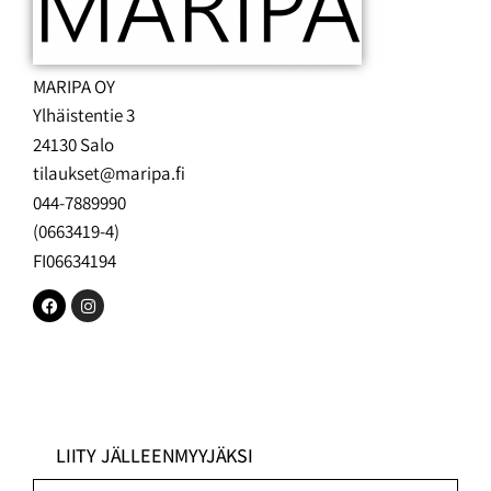
MARIPA OY
Ylhäistentie 3
24130 Salo
tilaukset@maripa.fi
044-7889990
(0663419-4)
FI06634194
LIITY JÄLLEENMYYJÄKSI