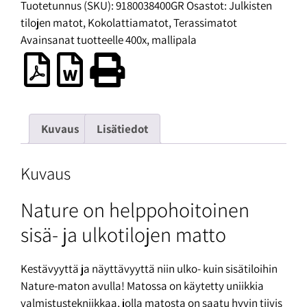
Tuotetunnus (SKU):
9180038400GR
Osastot:
Julkisten
tilojen matot
,
Kokolattiamatot
,
Terassimatot
Avainsanat tuotteelle
400x
,
mallipala
Kuvaus
Lisätiedot
Kuvaus
Nature on helppohoitoinen
sisä- ja ulkotilojen matto
Kestävyyttä ja näyttävyyttä niin ulko- kuin sisätiloihin
Nature-maton avulla! Matossa on käytetty uniikkia
valmistustekniikkaa, jolla matosta on saatu hyvin tiivis