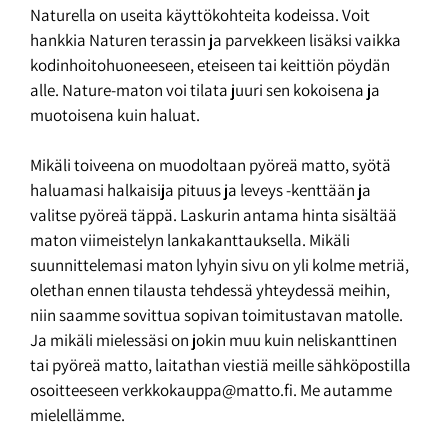
Naturella on useita käyttökohteita kodeissa. Voit
hankkia Naturen terassin ja parvekkeen lisäksi vaikka
kodinhoitohuoneeseen, eteiseen tai keittiön pöydän
alle. Nature-maton voi tilata juuri sen kokoisena ja
muotoisena kuin haluat.
Mikäli toiveena on muodoltaan pyöreä matto, syötä
haluamasi halkaisija pituus ja leveys -kenttään ja
valitse pyöreä täppä. Laskurin antama hinta sisältää
maton viimeistelyn lankakanttauksella. Mikäli
suunnittelemasi maton lyhyin sivu on yli kolme metriä,
olethan ennen tilausta tehdessä yhteydessä meihin,
niin saamme sovittua sopivan toimitustavan matolle.
Ja mikäli mielessäsi on jokin muu kuin neliskanttinen
tai pyöreä matto, laitathan viestiä meille sähköpostilla
osoitteeseen verkkokauppa@matto.fi. Me autamme
mielellämme.