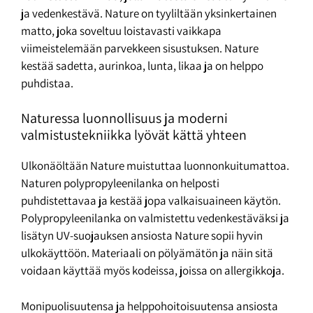
ja vedenkestävä. Nature on tyyliltään yksinkertainen
matto, joka soveltuu loistavasti vaikkapa
viimeistelemään parvekkeen sisustuksen. Nature
kestää sadetta, aurinkoa, lunta, likaa ja on helppo
puhdistaa.
Naturessa luonnollisuus ja moderni
valmistustekniikka lyövät kättä yhteen
Ulkonäöltään Nature muistuttaa luonnonkuitumattoa.
Naturen polypropyleenilanka on helposti
puhdistettavaa ja kestää jopa valkaisuaineen käytön.
Polypropyleenilanka on valmistettu vedenkestäväksi ja
lisätyn UV-suojauksen ansiosta Nature sopii hyvin
ulkokäyttöön. Materiaali on pölyämätön ja näin sitä
voidaan käyttää myös kodeissa, joissa on allergikkoja.
Monipuolisuutensa ja helppohoitoisuutensa ansiosta