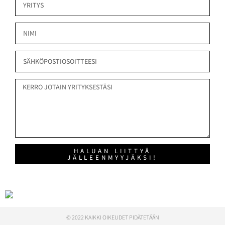
HALUAN LIITTYÄ
JÄLLEENMYYJÄKSI!
© 2022 KAIKKI OIKEUDET PIDÄTETÄÄN