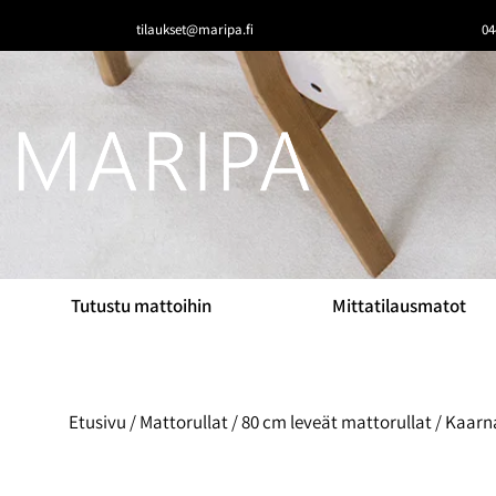
tilaukset@maripa.fi
04
Tutustu mattoihin
Mittatilausmatot
Etusivu
/
Mattorullat
/
80 cm leveät mattorullat
/ Kaarn