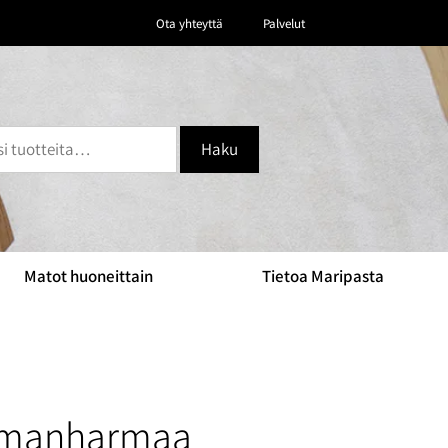
Ota yhteyttä
Palvelut
Haku
Matot huoneittain
Tietoa Maripasta
mmanharmaa