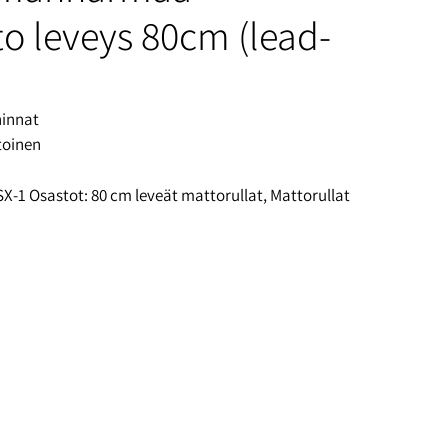
o leveys 80cm (lead-
hinnat
toinen
SX-1
Osastot:
80 cm leveät mattorullat
,
Mattorullat