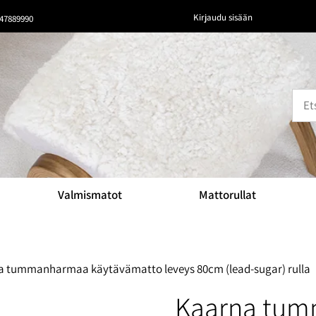
Kirjaudu sisään
47889990
Valmismatot
Mattorullat
a tummanharmaa käytävämatto leveys 80cm (lead-sugar) rulla
Kaarna tu