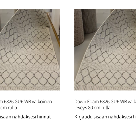
 6826 GU6 WR valkoinen
Dawn Foam 6826 GU6 WR valk
 cm rulla
leveys 80 cm rulla
sisään nähdäksesi hinnat
Kirjaudu sisään nähdäksesi h