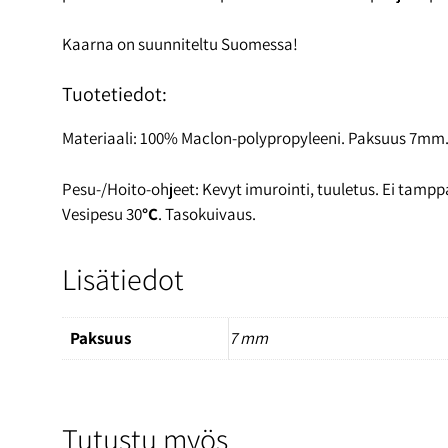
Kaarna on suunniteltu Suomessa!
Tuotetiedot:
Materiaali: 100% Maclon-polypropyleeni. Paksuus 7mm
Pesu-/Hoito-ohjeet: Kevyt imurointi, tuuletus. Ei tamppau
Vesipesu 30
°C
. Tasokuivaus.
Lisätiedot
Paksuus
7 mm
Tutustu myös