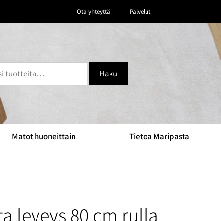
Ota yhteyttä
Palvelut
Haku
Matot huoneittain
Tietoa Maripasta
a leveys 80 cm rulla