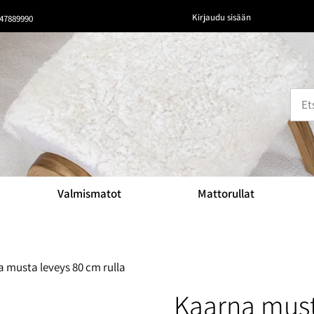
Kirjaudu sisään
47889990
Valmismatot
Mattorullat
 musta leveys 80 cm rulla
Kaarna must