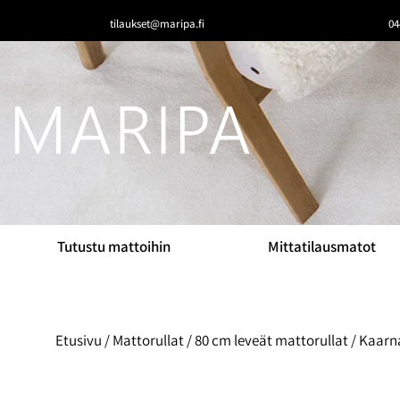
tilaukset@maripa.fi
04
Tutustu mattoihin
Mittatilausmatot
Etusivu
/
Mattorullat
/
80 cm leveät mattorullat
/ Kaarna