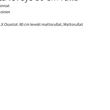
hinnat
toinen
LX
Osastot:
80 cm leveät mattorullat
,
Mattorullat