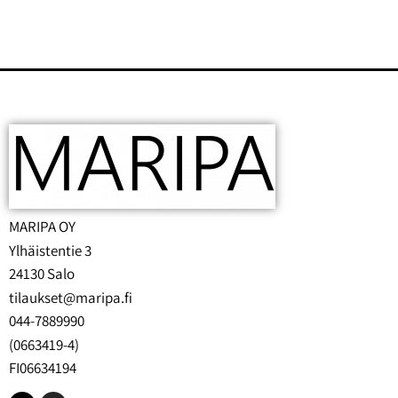
MARIPA OY
Ylhäistentie 3
24130 Salo
tilaukset@maripa.fi
044-7889990
(0663419-4)
FI06634194