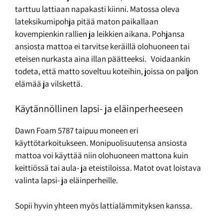
tarttuu lattiaan napakasti kiinni. Matossa oleva
lateksikumipohja pitää maton paikallaan
kovempienkin rallien ja leikkien aikana. Pohjansa
ansiosta mattoa ei tarvitse keräillä olohuoneen tai
eteisen nurkasta aina illan päätteeksi. Voidaankin
todeta, että matto soveltuu koteihin, joissa on paljon
elämää ja vilskettä.
Käytännöllinen lapsi- ja eläinperheeseen
Dawn Foam 5787 taipuu moneen eri
käyttötarkoitukseen. Monipuolisuutensa ansiosta
mattoa voi käyttää niin olohuoneen mattona kuin
keittiössä tai aula- ja eteistiloissa. Matot ovat loistava
valinta lapsi- ja eläinperheille.
Sopii hyvin yhteen myös lattialämmityksen kanssa.