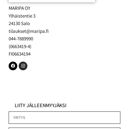
MARIPA OY
Ylhäistentie 3
24130 Salo
tilaukset@maripa.fi
044-7889990
(0663419-4)
FI06634194
LIITY JÄLLEENMYYJÄKSI