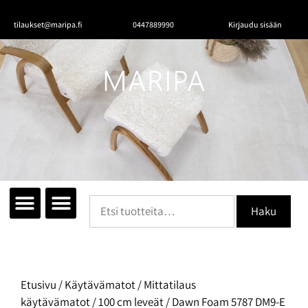
tilaukset@maripa.fi
0447889990
Kirjaudu sisään
Tutustu mattoihin
Matot huoneittain
Ota yhteyttä
Haku
Etusivu
/
Käytävämatot
/
Mittatilaus
käytävämatot
/
100 cm leveät
/ Dawn Foam 5787 DM9-E