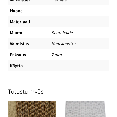
Huone
Materiaali
Muoto
Suorakaide
Valmistus
Konekudottu
Paksuus
7 mm
Käyttö
Tutustu myös