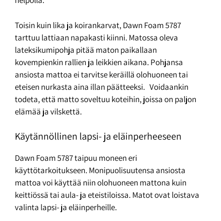
helpolla.
Toisin kuin lika ja koirankarvat, Dawn Foam 5787
tarttuu lattiaan napakasti kiinni. Matossa oleva
lateksikumipohja pitää maton paikallaan
kovempienkin rallien ja leikkien aikana. Pohjansa
ansiosta mattoa ei tarvitse keräillä olohuoneen tai
eteisen nurkasta aina illan päätteeksi. Voidaankin
todeta, että matto soveltuu koteihin, joissa on paljon
elämää ja vilskettä.
Käytännöllinen lapsi- ja eläinperheeseen
Dawn Foam 5787 taipuu moneen eri
käyttötarkoitukseen. Monipuolisuutensa ansiosta
mattoa voi käyttää niin olohuoneen mattona kuin
keittiössä tai aula- ja eteistiloissa. Matot ovat loistava
valinta lapsi- ja eläinperheille.