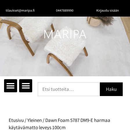
tilaukset@maripa.fi
0447889990
Kirjaudu sisään
Tutustu mattoihin
Matot huoneittain
Ota yhteyttä
Haku
Etusivu
/
Yleinen
/ Dawn Foam 5787 DM9-E harmaa
käytävämatto leveys 100cm