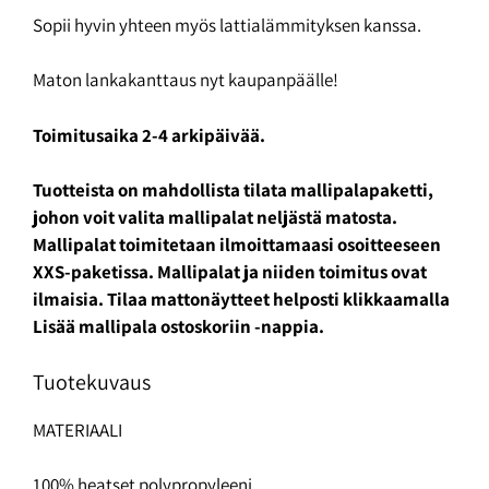
Sopii hyvin yhteen myös lattialämmityksen kanssa.
Maton lankakanttaus nyt kaupanpäälle!
Toimitusaika 2-4 arkipäivää.
Tuotteista on mahdollista tilata mallipalapaketti,
johon voit valita mallipalat neljästä matosta.
Mallipalat toimitetaan ilmoittamaasi osoitteeseen
XXS-paketissa. Mallipalat ja niiden toimitus ovat
ilmaisia. Tilaa mattonäytteet helposti klikkaamalla
Lisää mallipala ostoskoriin -nappia.
Tuotekuvaus
MATERIAALI
100% heatset polypropyleeni