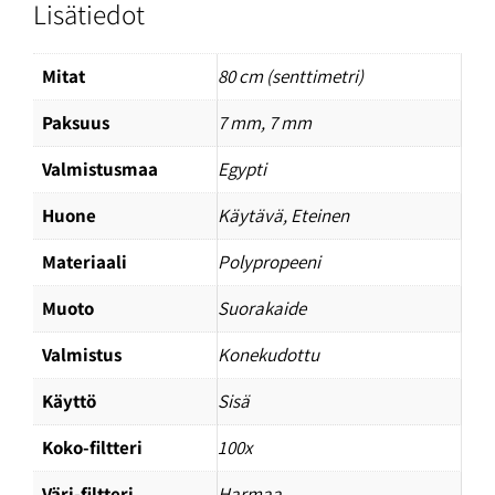
Lisätiedot
Mitat
80 cm (senttimetri)
Paksuus
7 mm, 7 mm
Valmistusmaa
Egypti
Huone
Käytävä, Eteinen
Materiaali
Polypropeeni
Muoto
Suorakaide
Valmistus
Konekudottu
Käyttö
Sisä
Koko-filtteri
100x
Väri-filtteri
Harmaa