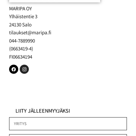
MARIPA OY
Ylhäistentie 3
24130 Salo
tilaukset@maripa.fi
044-7889990
(0663419-4)
FI06634194
LIITY JÄLLEENMYYJÄKSI