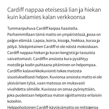
Cardiff nappaa eteisessä lian ja hiekan
kuin kalamies kalan verkkoonsa
Tummanpuhuva Cardiff kaipaa haasteita.
Parhaimmillaan tämä matto on ympäristössä, jossa on
paljon elämää. Lapsia, koiria, kissoja, hiekkaa, kuraa ja
pölyä. Sileäpintainen Cardiff ei ole näistä moksiskaan.
Cardiff nappaa hiekan ja kuran kengistä ja tassuista
vaivattomasti. Cardiffin ansiosta kura pysähtyy
matolle ja kodin puhtaana pitäminen on helpompaa.
Cardiffin kalaverkkokuviointi tekee matosta
sisustuksellisesti helpon. Kuvionsa ansiosta matto ei ole
yksivärisen tylsä, vaan matossa on mukavasti
vivahdetta silmälle. Kuviossa on omaa pyöreyttään,
joka puolestaan helpottaa maton sijoittamista erilaisiin
koteihin.
Helppohoitoinen Cardiff-käytävämatto on mittojensa