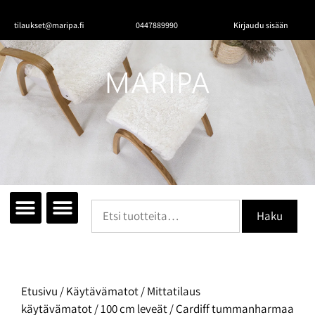
tilaukset@maripa.fi
0447889990
Kirjaudu sisään
Tutustu mattoihin
Matot huoneittain
Ota yhteyttä
Haku
Etusivu
/
Käytävämatot
/
Mittatilaus
käytävämatot
/
100 cm leveät
/ Cardiff tummanharmaa