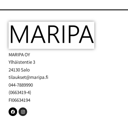
MARIPA OY
Ylhäistentie 3
24130 Salo
tilaukset@maripa.fi
044-7889990
(0663419-4)
FI06634194