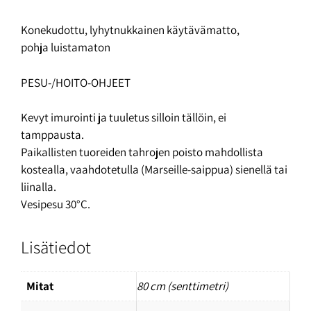
Konekudottu, lyhytnukkainen käytävämatto,
pohja luistamaton
PESU-/HOITO-OHJEET
Kevyt imurointi ja tuuletus silloin tällöin, ei
tamppausta.
Paikallisten tuoreiden tahrojen poisto mahdollista
kostealla, vaahdotetulla (Marseille-saippua) sienellä tai
liinalla.
Vesipesu 30°C.
Lisätiedot
Mitat
80 cm (senttimetri)