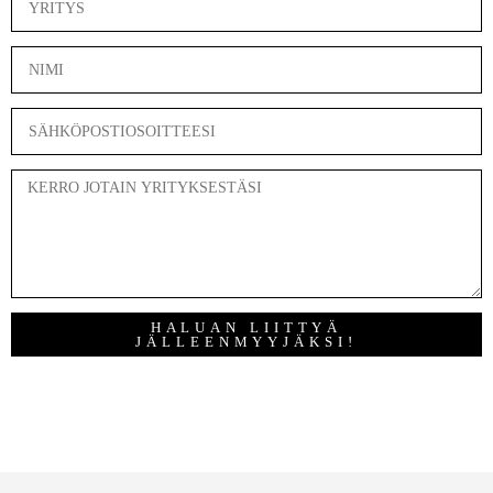
HALUAN LIITTYÄ
JÄLLEENMYYJÄKSI!