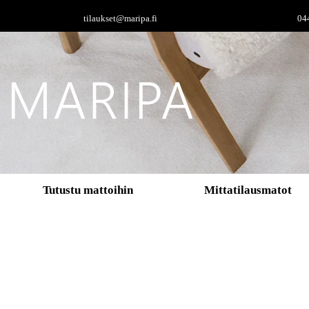
tilaukset@maripa.fi
04
Tutustu mattoihin
Mittatilausmatot