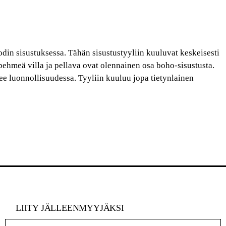
din sisustuksessa. Tähän sisustustyyliin kuuluvat keskeisesti
ä pehmeä villa ja pellava ovat olennainen osa boho-sisustusta.
ee luonnollisuudessa. Tyyliin kuuluu jopa tietynlainen
LIITY JÄLLEENMYYJÄKSI