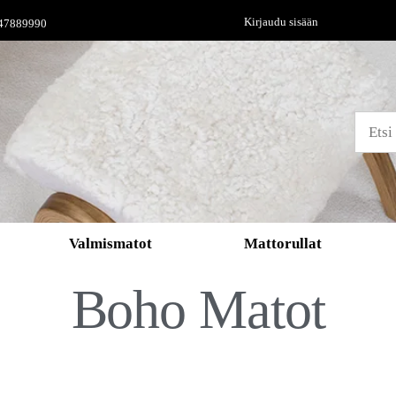
Kirjaudu sisään
47889990
Valmismatot
Mattorullat
Boho Matot