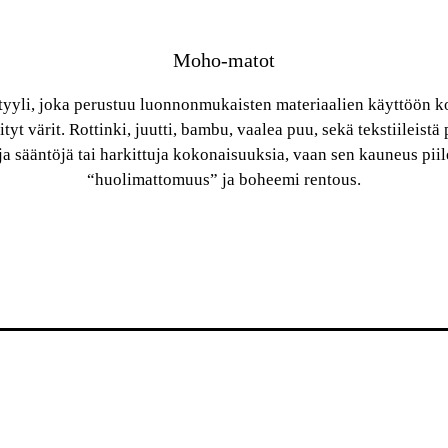
Moho-matot
yyli, joka perustuu luonnonmukaisten materiaalien käyttöön ko
yt värit. Rottinki, juutti, bambu, vaalea puu, sekä tekstiileist
a sääntöjä tai harkittuja kokonaisuuksia, vaan sen kauneus piil
“huolimattomuus” ja boheemi rentous.