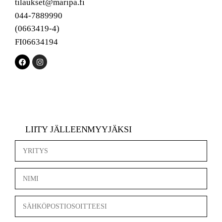
tilaukset@maripa.fi
044-7889990
(0663419-4)
FI06634194
LIITY JÄLLEENMYYJÄKSI