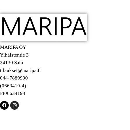
MARIPA OY
Ylhäistentie 3
24130 Salo
tilaukset@maripa.fi
044-7889990
(0663419-4)
FI06634194