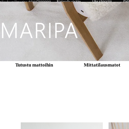
Ota yhteyttä
Pal
Kirjaudu sisään
tilaukset@maripa.fi
0447889990
Tutustu mattoihin
Mittatilausmatot