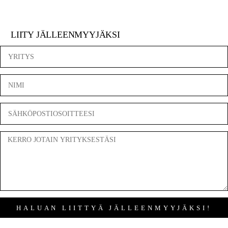
LIITY JÄLLEENMYYJÄKSI
HALUAN LIITTYÄ JÄLLEENMYYJÄKSI!