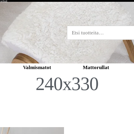
velut
Valmismatot
Mattorullat
240x330