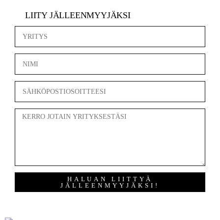
LIITY JÄLLEENMYYJÄKSI
HALUAN LIITTYÄ
JÄLLEENMYYJÄKSI!