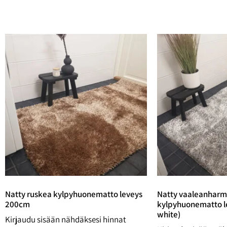
Natty ruskea kylpyhuonematto leveys
Natty vaaleanhar
200cm
kylpyhuonematto l
white)
Kirjaudu sisään nähdäksesi hinnat