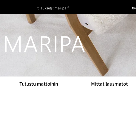
tilaukset@maripa.fi
04
Tutustu mattoihin
Mittatilausmatot