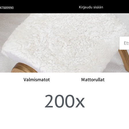
Kirjaudu sisään
47889990
Valmismatot
Mattorullat
200x