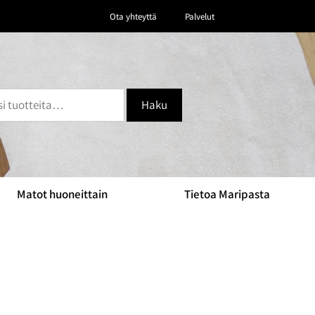
Ota yhteyttä
Palvelut
Haku
Matot huoneittain
Tietoa Maripasta